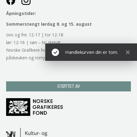
Åpningstider:
Sommerstengt lørdag 8. og 15. august
ons og fre: 12-17 | tor 12-18
lør: 12-16 | søn – tir: stengt
Norske Grafikere holder stengt alle røde dager samt
Handlekurven din er tom.
påskeuken og romjulen.
STØTTET AV