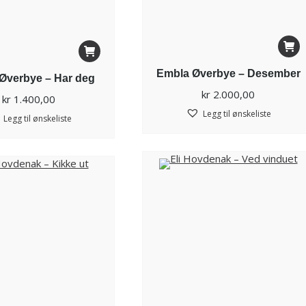
Embla Øverbye – Desember
Øverbye – Har deg
kr
2.000,00
kr
1.400,00
Legg til ønskeliste
Legg til ønskeliste