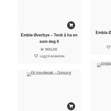
Embla Ø
Embla Øverbye – Tenk å ha en
som deg ll
kr
900,00
Legg til ønskeliste