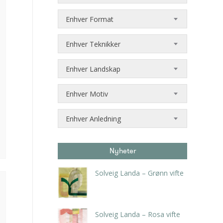
Enhver Format
Enhver Teknikker
Enhver Landskap
Enhver Motiv
Enhver Anledning
Nyheter
Solveig Landa – Grønn vifte
kr
5.250,00
inkl. 5% kunstavgift
Solveig Landa – Rosa vifte