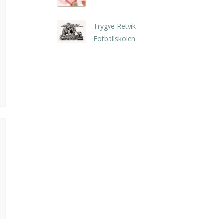
kr
5.250,00
inkl. 5% kunstavgift
Trygve Retvik –
Fotballskolen
kr
2.940,00
inkl. 5% kunstavgift