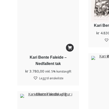
Kari Ben
kr
4.83
Kari Bente Faleide –
Nedfallent tak
kr
3.780,00
inkl. 5% kunstavgift
Legg til ønskeliste