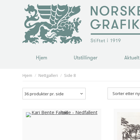
Hjem
Utstillinger
Aktuelt
Hjem
Utstillinger
Aktuelt
You are here:
Hjem
Nettgalleri
Side 8