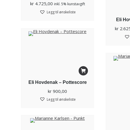
kr
4.725,00
inkl. 5% kunstavgift
Legg til ønskeliste
Eli Ho
kr
2.62
Eli Hovdenak – Pottescore
kr
900,00
Legg til ønskeliste