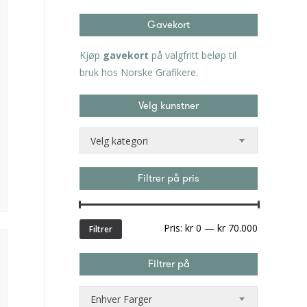
Gavekort
Kjøp
gavekort
på valgfritt beløp til
bruk hos Norske Grafikere.
Velg kunstner
Velg kategori
Filtrer på pris
Min.
Makspris
Pris:
kr 0
—
kr 70.000
Filtrer
pris
Filtrer på
Enhver Farger