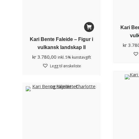
Kari Ben
vul
Kari Bente Faleide – Figur i
kr
3.78
vulkansk landskap ll
kr
3.780,00
inkl. 5% kunstavgift
Legg til ønskeliste