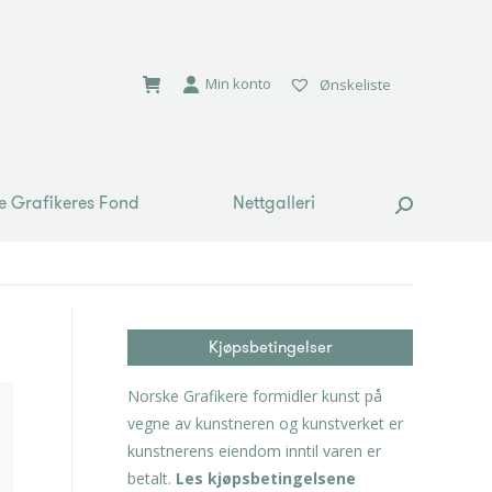
e Grafikeres Fond
Nettgalleri
Search:
Min konto
Ønskeliste
e Grafikeres Fond
Nettgalleri
Search:
Kjøpsbetingelser
Norske Grafikere formidler kunst på
vegne av kunstneren og kunstverket er
kunstnerens eiendom inntil varen er
betalt.
Les kjøpsbetingelsene