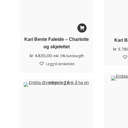
Kari Bente Faleide – Charlotte
Kari B
og skjelettet
kr
3.78
kr
4.830,00
inkl. 5% kunstavgift
Legg til ønskeliste