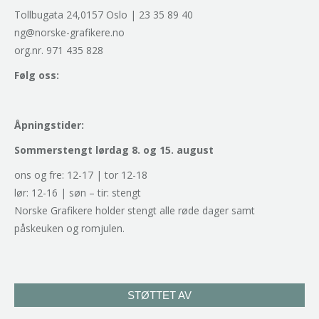
Tollbugata 24,0157 Oslo | 23 35 89 40
ng@norske-grafikere.no
org.nr. 971 435 828
Følg oss:
Åpningstider:
Sommerstengt lørdag 8. og 15. august
ons og fre: 12-17 | tor 12-18
lør: 12-16 | søn – tir: stengt
Norske Grafikere holder stengt alle røde dager samt
påskeuken og romjulen.
STØTTET AV