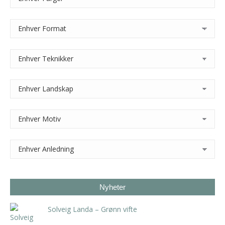
Nyheter
Solveig Landa – Grønn vifte
kr
5.250,00
inkl. 5% kunstavgift