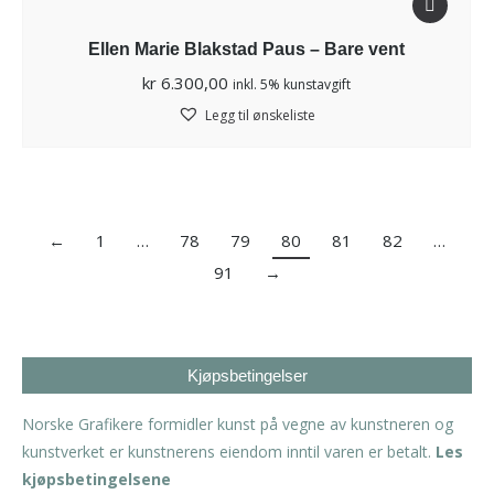
Ellen Marie Blakstad Paus – Bare vent
kr
6.300,00
inkl. 5% kunstavgift
Legg til ønskeliste
←
1
…
78
79
80
81
82
…
91
→
Kjøpsbetingelser
Norske Grafikere formidler kunst på vegne av kunstneren og
kunstverket er kunstnerens eiendom inntil varen er betalt.
Les
kjøpsbetingelsene