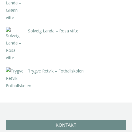
Solveig Landa – Rosa vifte
kr
5.250,00
inkl. 5% kunstavgift
Trygve Retvik – Fotballskolen
kr
2.940,00
inkl. 5% kunstavgift
KONTAKT