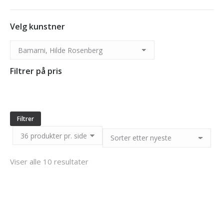
You are here:
Velg kunstner
Filtrer på pris
Min.
Makspris
pris
Filtrer
Sortert
Viser alle 10 resultater
etter
nyeste
Hilde Rosenberg Bamarni – Soft Touch
kr
4.725,00
inkl. 5% kunstavgift