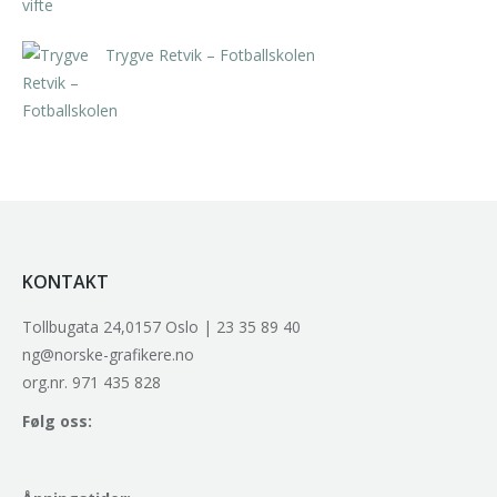
Trygve Retvik – Fotballskolen
kr
2.940,00
inkl. 5% kunstavgift
KONTAKT
Tollbugata 24,0157 Oslo | 23 35 89 40
ng@norske-grafikere.no
org.nr. 971 435 828
Følg oss: