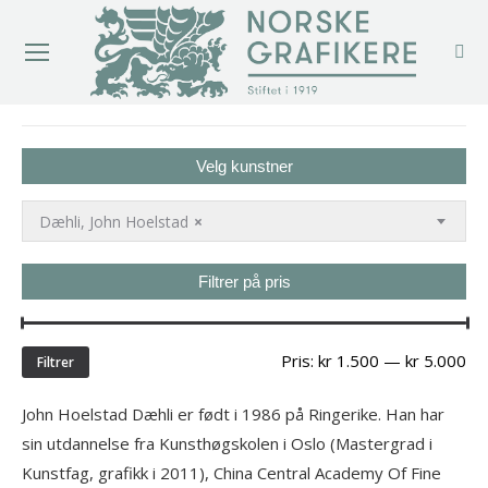
You are here:
Velg kunstner
Dæhli, John Hoelstad
×
Filtrer på pris
Min
Ma
Pris:
kr 1.500
—
kr 5.000
Filtrer
pri
John Hoelstad Dæhli er født i 1986 på Ringerike. Han har
sin utdannelse fra Kunsthøgskolen i Oslo (Mastergrad i
Kunstfag, grafikk i 2011), China Central Academy Of Fine