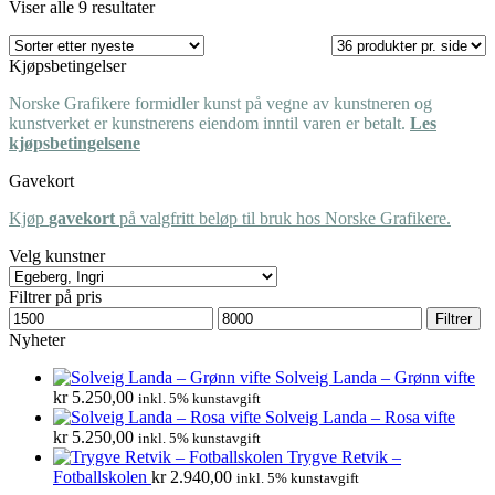
Sortert
Viser alle 9 resultater
etter
nyeste
Kjøpsbetingelser
Norske Grafikere formidler kunst på vegne av kunstneren og
kunstverket er kunstnerens eiendom inntil varen er betalt.
Les
kjøpsbetingelsene
Gavekort
Kjøp
gavekort
på valgfritt beløp til bruk hos Norske Grafikere.
Velg kunstner
Filtrer på pris
Min.
Makspris
Filtrer
pris
Nyheter
Solveig Landa – Grønn vifte
kr
5.250,00
inkl. 5% kunstavgift
Solveig Landa – Rosa vifte
kr
5.250,00
inkl. 5% kunstavgift
Trygve Retvik –
Fotballskolen
kr
2.940,00
inkl. 5% kunstavgift