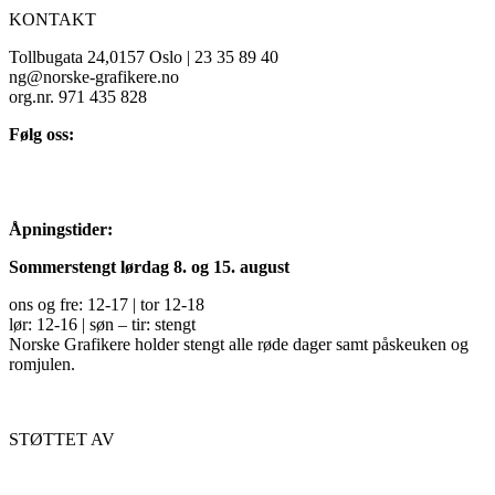
KONTAKT
Tollbugata 24,0157 Oslo | 23 35 89 40
ng@norske-grafikere.no
org.nr. 971 435 828
Følg oss:
Åpningstider:
Sommerstengt lørdag 8. og 15. august
ons og fre: 12-17 | tor 12-18
lør: 12-16 | søn – tir: stengt
Norske Grafikere holder stengt alle røde dager samt påskeuken og
romjulen.
STØTTET AV