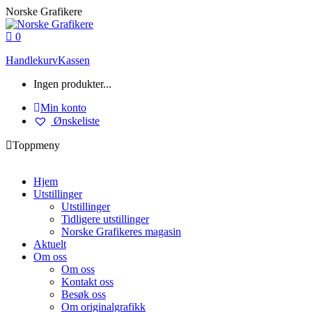
Skip
Norske Grafikere
to
content
0
Handlekurv
Kassen
Ingen produkter...
Min konto
Ønskeliste
Toppmeny
Hjem
Utstillinger
Utstillinger
Tidligere utstillinger
Norske Grafikeres magasin
Aktuelt
Om oss
Om oss
Kontakt oss
Besøk oss
Om originalgrafikk