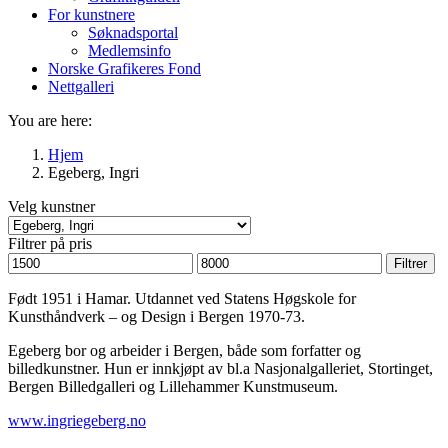
For kunstnere
Søknadsportal
Medlemsinfo
Norske Grafikeres Fond
Nettgalleri
You are here:
Hjem
Egeberg, Ingri
Velg kunstner
Filtrer på pris
Min.
Makspris
Filtrer
pris
Født 1951 i Hamar. Utdannet ved Statens Høgskole for
Kunsthåndverk – og Design i Bergen 1970-73.
Egeberg bor og arbeider i Bergen, både som forfatter og
billedkunstner. Hun er innkjøpt av bl.a Nasjonalgalleriet, Stortinget,
Bergen Billedgalleri og Lillehammer Kunstmuseum.
www.ingriegeberg.no