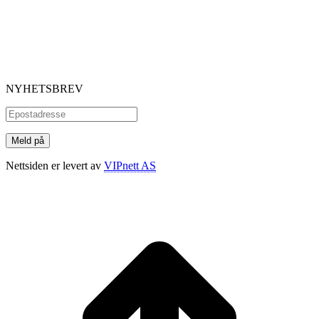
NYHETSBREV
Nettsiden er levert av
VIPnett AS
t
T