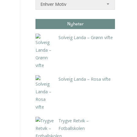
Enhver Motiv
Nyheter
Solveig Landa – Grønn vifte
kr
5.250,00
inkl. 5% kunstavgift
Solveig Landa – Rosa vifte
kr
5.250,00
inkl. 5% kunstavgift
Trygve Retvik –
Fotballskolen