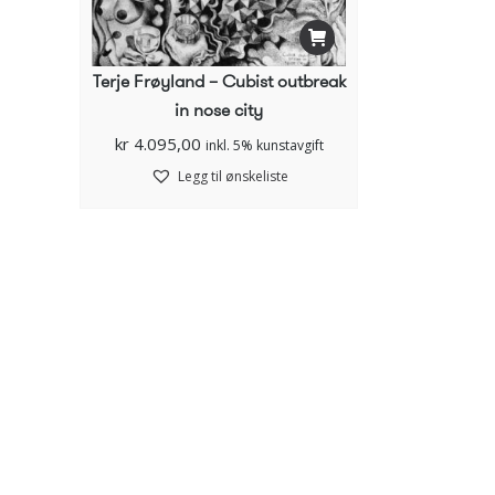
Terje Frøyland – Cubist outbreak
in nose city
kr
4.095,00
inkl. 5% kunstavgift
Legg til ønskeliste