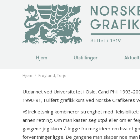
Hjem
Utstillinger
Aktuelt
Hjem
Utstillinger
Aktuelt
You are here:
Hjem
Frøyland, Terje
Utdannet ved Universitetet i Oslo, Cand Phil. 1993-2
1990-91, Fullført grafikk kurs ved Norske Grafikeres 
«Strek etsning kombinerer strenghet med fleksibilitet:
annen retning. Om man kaster seg utpå eller om er feig
gangene jeg klarer å legge fra meg ideer om hva et god
forventninger ligge. De gangene man skaper noe man li