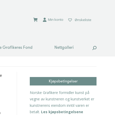
e Grafikeres Fond
Nettgalleri
Search:
Min konto
Ønskeliste
e Grafikeres Fond
Nettgalleri
Search:
le
Kjøpsbetingelser
Norske Grafikere formidler kunst på
vegne av kunstneren og kunstverket er
kunstnerens eiendom inntil varen er
betalt.
Les kjøpsbetingelsene
n