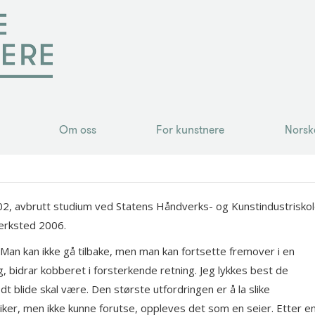
Om oss
For kunstnere
Norsk
Om oss
For kunstnere
Norsk
002, avbrutt studium ved Statens Håndverks- og Kunstindustrisko
Verksted 2006.
 Man kan ikke gå tilbake, men man kan fortsette fremover i en
, bidrar kobberet i forsterkende retning. Jeg lykkes best de
t blide skal være. Den største utfordringen er å la slike
ker, men ikke kunne forutse, oppleves det som en seier. Etter e