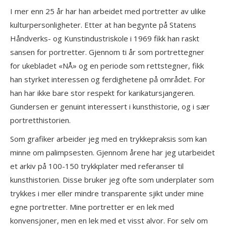
I mer enn 25 år har han arbeidet med portretter av ulike
kulturpersonligheter. Etter at han begynte på Statens
Håndverks- og Kunstindustriskole i 1969 fikk han raskt
sansen for portretter. Gjennom ti år som portrettegner
for ukebladet «NÅ» og en periode som rettstegner, fikk
han styrket interessen og ferdighetene på området. For
han har ikke bare stor respekt for karikatursjangeren.
Gundersen er genuint interessert i kunsthistorie, og i sær
portretthistorien.
Som grafiker arbeider jeg med en trykkepraksis som kan
minne om palimpsesten. Gjennom årene har jeg utarbeidet
et arkiv på 100-150 trykkplater med referanser til
kunsthistorien. Disse bruker jeg ofte som underplater som
trykkes i mer eller mindre transparente sjikt under mine
egne portretter. Mine portretter er en lek med
konvensjoner, men en lek med et visst alvor. For selv om