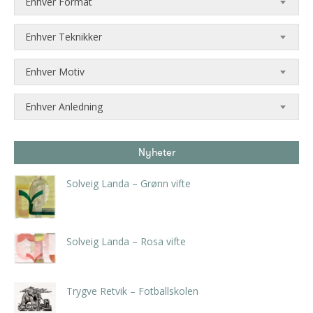
Enhver Format
Enhver Teknikker
Enhver Motiv
Enhver Anledning
Nyheter
Solveig Landa – Grønn vifte
kr
5.250,00
inkl. 5% kunstavgift
Solveig Landa – Rosa vifte
kr
5.250,00
inkl. 5% kunstavgift
Trygve Retvik – Fotballskolen
kr
2.940,00
inkl. 5% kunstavgift