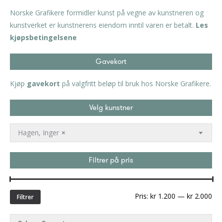
Norske Grafikere formidler kunst på vegne av kunstneren og
kunstverket er kunstnerens eiendom inntil varen er betalt.
Les
kjøpsbetingelsene
Gavekort
Kjøp
gavekort
på valgfritt beløp til bruk hos Norske Grafikere.
Velg kunstner
Hagen, Inger
×
Filtrer på pris
Min
Ma
Pris:
kr 1.200
—
kr 2.000
Filtrer
pri