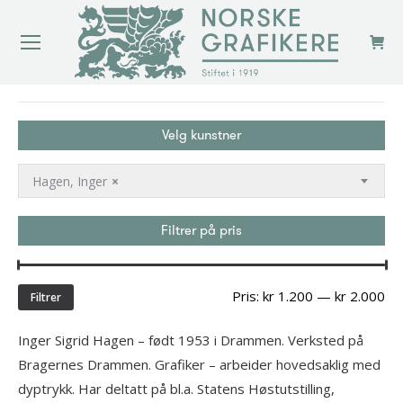
You are here:
Velg kunstner
Hagen, Inger
×
Filtrer på pris
Min
Ma
Pris:
kr 1.200
—
kr 2.000
Filtrer
pri
Inger Sigrid Hagen – født 1953 i Drammen. Verksted på
Bragernes Drammen. Grafiker – arbeider hovedsaklig med
dyptrykk. Har deltatt på bl.a. Statens Høstutstilling,