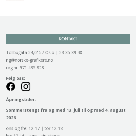
KONTAKT
Tollbugata 24,0157 Oslo | 23 35 89 40
ng@norske-grafikere.no
org.nr. 971 435 828
Følg oss:
Åpningstider:
Sommerstengt fra og med 13. juli til og med 4. august
2026
ons og fre: 12-17 | tor 12-18
lør: 12-16 | søn – tir: stengt