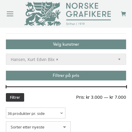
You are here:
Velg kunstner
Hansen, Kurt Edvin Blix
×
Filtrer på pris
Min
Ma
Pris:
kr 3.000
—
kr 7.000
Filtrer
pri