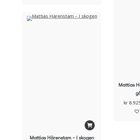
Mattias 
gå
kr
8.92
Mattias Härenstam – I skogen