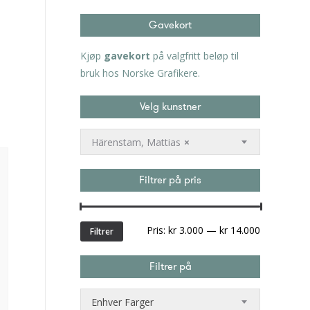
Gavekort
Kjøp
gavekort
på valgfritt beløp til
bruk hos Norske Grafikere.
Velg kunstner
Härenstam, Mattias
×
Filtrer på pris
Min.
Makspris
Pris:
kr 3.000
—
kr 14.000
Filtrer
pris
Filtrer på
Enhver Farger