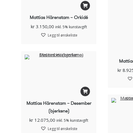
Mattias Härenstam – Orkidé
kr
3.150,00
inkl. 5% kunstavgift
Legg til ønskeliste
Mattia
kr
8.92
Mattias Härenstam – Desember
(bjerkene)
kr
12.075,00
inkl. 5% kunstavgift
Legg til ønskeliste