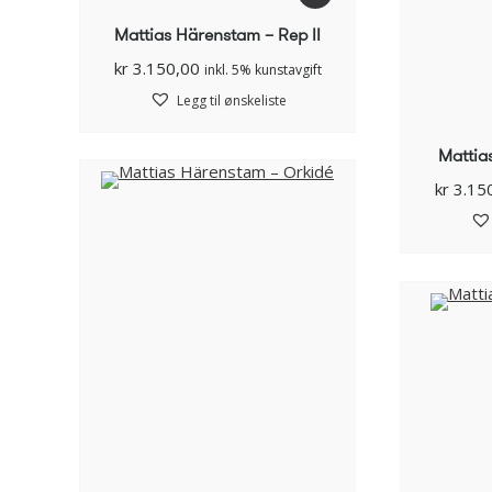
Mattias Härenstam – Rep II
kr
3.150,00
inkl. 5% kunstavgift
Legg til ønskeliste
Mattia
kr
3.15