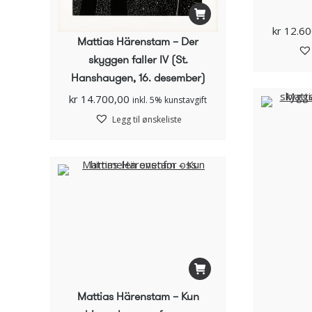
kr
12.60
Mattias Härenstam – Der
skyggen faller IV (St.
Hanshaugen, 16. desember)
kr
14.700,00
inkl. 5% kunstavgift
Legg til ønskeliste
Mattias Härenstam – Kun