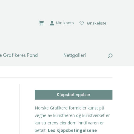
e Grafikeres Fond
Nettgalleri
Search:
Min konto
Ønskeliste
e Grafikeres Fond
Nettgalleri
Search:
Kjøpsbetingelser
Norske Grafikere formidler kunst på
vegne av kunstneren og kunstverket er
kunstnerens eiendom inntil varen er
betalt.
Les kjøpsbetingelsene