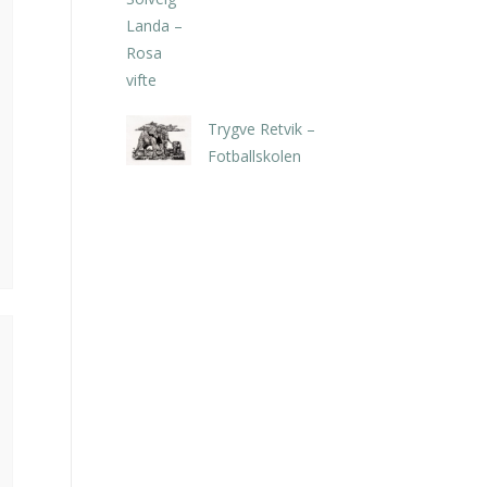
kr
5.250,00
inkl. 5% kunstavgift
Trygve Retvik –
Fotballskolen
kr
2.940,00
inkl. 5% kunstavgift