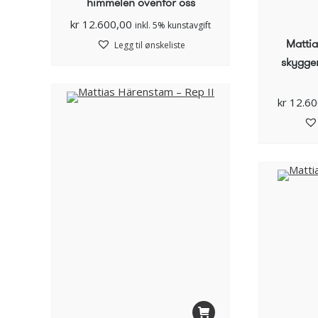
himmelen ovenfor oss
kr
12.600,00
inkl. 5% kunstavgift
Matti
Legg til ønskeliste
skyggen 
kr
12.60