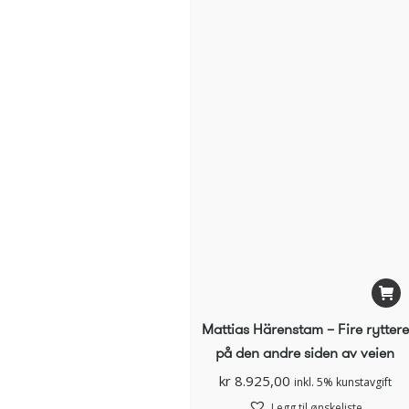
Mattias Härenstam – Fire ryttere
på den andre siden av veien
kr
8.925,00
inkl. 5% kunstavgift
Legg til ønskeliste