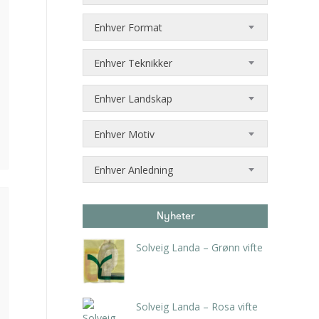
Enhver Format
Enhver Teknikker
Enhver Landskap
Enhver Motiv
Enhver Anledning
Nyheter
Solveig Landa – Grønn vifte
kr
5.250,00
inkl. 5% kunstavgift
Solveig Landa – Rosa vifte