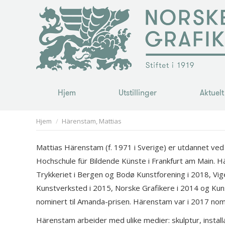
Hjem
Utstillinger
Aktuelt
Hjem
Utstillinger
Aktuelt
You are here:
Hjem
Härenstam, Mattias
Mattias Härenstam (f. 1971 i Sverige) er utdannet ved
Hochschule für Bildende Künste i Frankfurt am Main. Hä
Trykkeriet i Bergen og Bodø Kunstforening i 2018, V
Kunstverksted i 2015, Norske Grafikere i 2014 og Kun
nominert til Amanda-prisen. Härenstam var i 2017 nomin
Härenstam arbeider med ulike medier: skulptur, installas