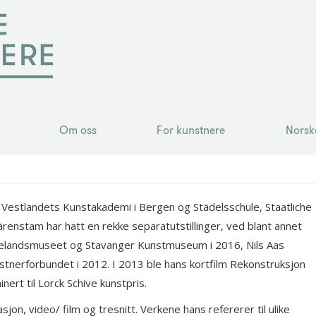
Om oss
For kunstnere
Norsk
Om oss
For kunstnere
Norsk
 Vestlandets Kunstakademi i Bergen og Städelsschule, Staatliche
renstam har hatt en rekke separatutstillinger, ved blant annet
igelandsmuseet og Stavanger Kunstmuseum i 2016, Nils Aas
stnerforbundet i 2012. I 2013 ble hans kortfilm Rekonstruksjon
ert til Lorck Schive kunstpris.
jon, video/ film og tresnitt. Verkene hans refererer til ulike