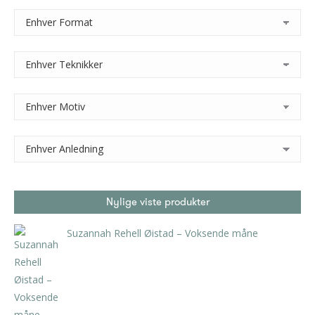
Nylige viste produkter
Suzannah Rehell Øistad – Voksende måne
kr
4.725,00
inkl. 5% kunstavgift