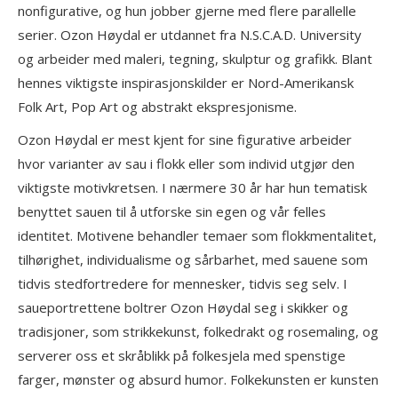
nonfigurative, og hun jobber gjerne med flere parallelle
serier. Ozon Høydal er utdannet fra N.S.C.A.D. University
og arbeider med maleri, tegning, skulptur og grafikk. Blant
hennes viktigste inspirasjonskilder er Nord-Amerikansk
Folk Art, Pop Art og abstrakt ekspresjonisme.
Ozon Høydal er mest kjent for sine figurative arbeider
hvor varianter av sau i flokk eller som individ utgjør den
viktigste motivkretsen. I nærmere 30 år har hun tematisk
benyttet sauen til å utforske sin egen og vår felles
identitet. Motivene behandler temaer som flokkmentalitet,
tilhørighet, individualisme og sårbarhet, med sauene som
tidvis stedfortredere for mennesker, tidvis seg selv. I
saueportrettene boltrer Ozon Høydal seg i skikker og
tradisjoner, som strikkekunst, folkedrakt og rosemaling, og
serverer oss et skråblikk på folkesjela med spenstige
farger, mønster og absurd humor. Folkekunsten er kunsten