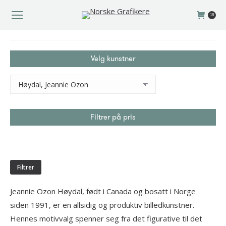
18
You are here:
Velg kunstner
Filtrer på pris
Min.
Makspris
pris
Filtrer
Jeannie Ozon Høydal, født i Canada og bosatt i Norge
siden 1991, er en allsidig og produktiv billedkunstner.
Hennes motivvalg spenner seg fra det figurative til det