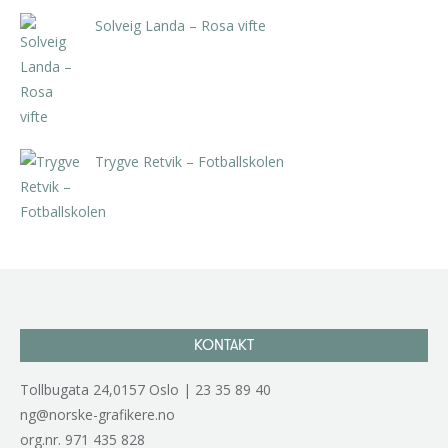
Solveig Landa – Rosa vifte
kr
5.250,00
inkl. 5% kunstavgift
Trygve Retvik – Fotballskolen
kr
2.940,00
inkl. 5% kunstavgift
KONTAKT
Tollbugata 24,0157 Oslo | 23 35 89 40
ng@norske-grafikere.no
org.nr. 971 435 828