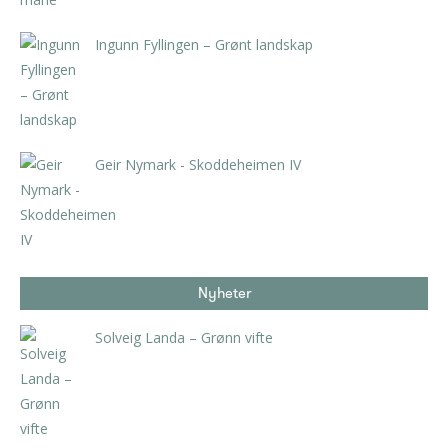
Ingunn Fyllingen – Grønt landskap
kr
5.040,00
inkl. 5% kunstavgift
Geir Nymark - Skoddeheimen IV
kr
4.200,00
inkl. 5% kunstavgift
Nyheter
Solveig Landa – Grønn vifte
kr
5.250,00
inkl. 5% kunstavgift