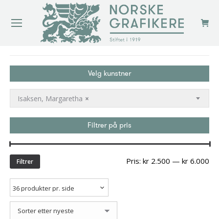
You are here:
Velg kunstner
Isaksen, Margaretha
×
Filtrer på pris
Min
Ma
Pris:
kr 2.500
—
kr 6.000
Filtrer
pri