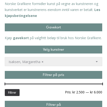
Norske Grafikere formidler kunst på vegne av kunstneren og
kunstverket er kunstnerens eiendom inntil varen er betalt.
Les
kjøpsbetingelsene
Gavekort
Kjøp
gavekort
på valgfritt beløp til bruk hos Norske Grafikere.
Velg kunstner
Isaksen, Margaretha
×
Filtrer på pris
Min
Ma
Pris:
kr 2.500
—
kr 6.000
Filtrer
pri
Filtrer på