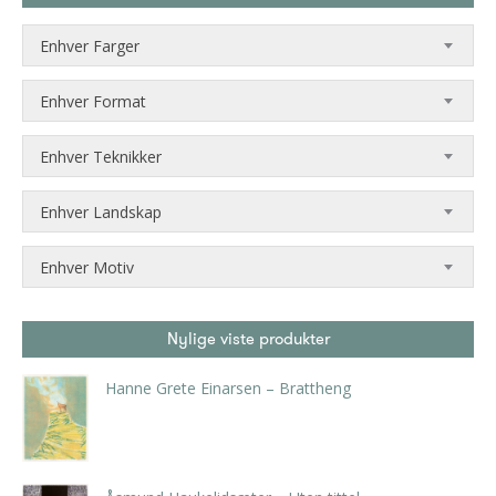
Enhver Farger
Enhver Format
Enhver Teknikker
Enhver Landskap
Enhver Motiv
Nylige viste produkter
Hanne Grete Einarsen – Brattheng
kr
5.880,00
inkl. 5% kunstavgift