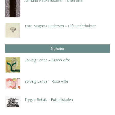
Åsmund Haukelidsæter – Uten tittel
kr
5.250,00
inkl. 5% kunstavgift
Tore Magne Gundersen – Ulfs underbukser
kr
3.675,00
inkl. 5% kunstavgift
Nyheter
Solveig Landa – Grønn vifte
kr
5.250,00
inkl. 5% kunstavgift
Solveig Landa – Rosa vifte
kr
5.250,00
inkl. 5% kunstavgift
Trygve Retvik – Fotballskolen
kr
2.940,00
inkl. 5% kunstavgift