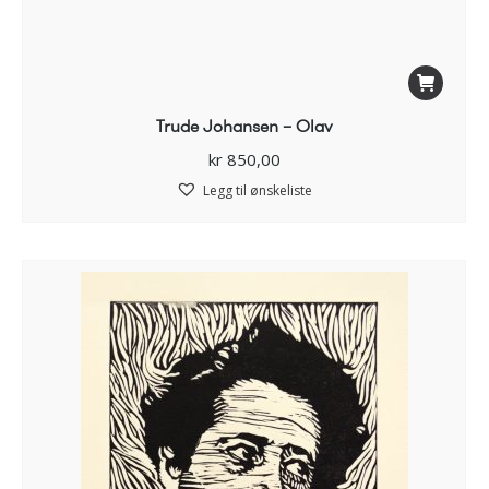
Trude Johansen – Olav
kr
850,00
Legg til ønskeliste