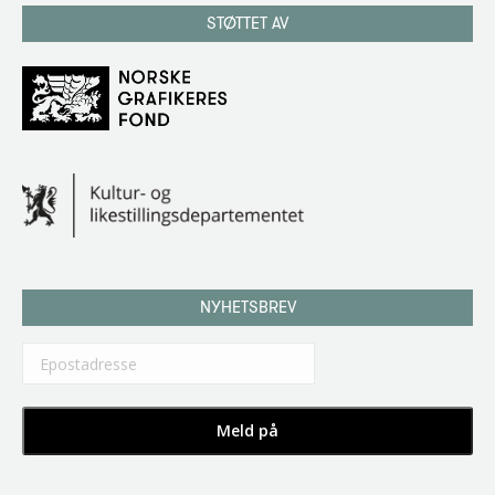
STØTTET AV
NYHETSBREV