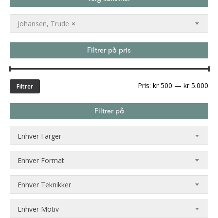
Johansen, Trude
×
Filtrer på pris
Min
Ma
Pris:
kr 500
—
kr 5.000
Filtrer
pri
Filtrer på
Enhver Farger
Enhver Format
Enhver Teknikker
Enhver Motiv