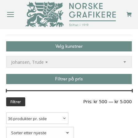
You are here:
Velg kunstner
Johansen, Trude
×
Filtrer på pris
Min
Ma
Pris:
kr 500
—
kr 5.000
Filtrer
pri