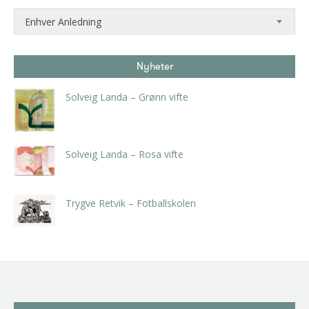
Enhver Anledning
Nyheter
Solveig Landa – Grønn vifte
kr
5.250,00
inkl. 5% kunstavgift
Solveig Landa – Rosa vifte
kr
5.250,00
inkl. 5% kunstavgift
Trygve Retvik – Fotballskolen
kr
2.940,00
inkl. 5% kunstavgift