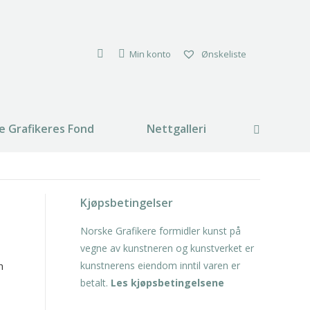
Min konto
Ønskeliste
e Grafikeres Fond
Nettgalleri
Search:
Kjøpsbetingelser
Norske Grafikere formidler kunst på
vegne av kunstneren og kunstverket er
n
kunstnerens eiendom inntil varen er
betalt.
Les kjøpsbetingelsene