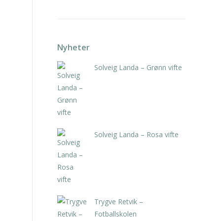
Nyheter
Solveig Landa – Grønn vifte
kr
5.250,00
inkl. 5% kunstavgift
Solveig Landa – Rosa vifte
kr
5.250,00
inkl. 5% kunstavgift
Trygve Retvik –
Fotballskolen