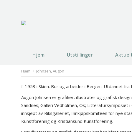
Hjem
Utstillinger
Aktuel
You are here:
Hjem
Johnsen, Augon
f. 1953 i Skien. Bor og arbeider i Bergen. Utdannet 
Augon Johnsen er grafiker, illustratør og grafisk designe
Sandnes; Galleri Vedholmen, Os; Litteratursymposiet i 
innkjøpt av Riksgalleriet, Innkjøpskomiteen for nye s
Kunstforening og Kristiansund Kunstforening.