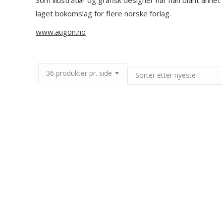
Som illustratør og grafisk designer har han blant ann
laget bokomslag for flere norske forlag.
www.augon.no
Augon 
Augon J