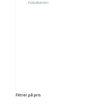
kr
2.940,00
inkl. 5% kunstavgift
Filtrer på pris
Min.
Makspris