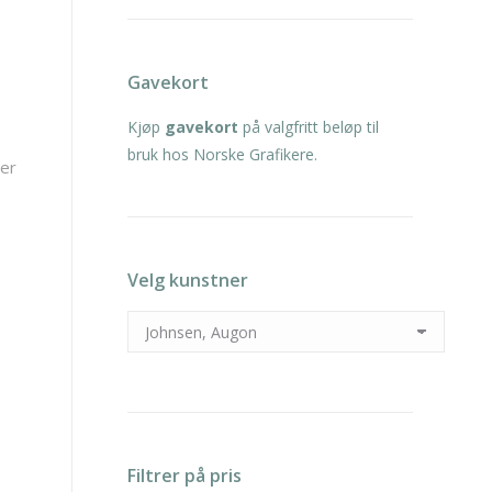
Gavekort
Kjøp
gavekort
på valgfritt beløp til
bruk hos Norske Grafikere.
Sortert
ter
etter
nyeste
Velg kunstner
Filtrer på pris