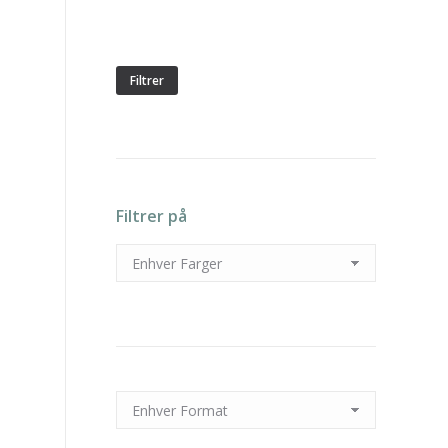
Min.
Makspris
pris
Filtrer
Filtrer på