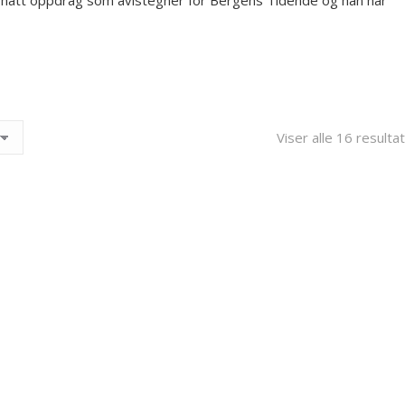
et hatt oppdrag som avistegner for Bergens Tidende og han har
Viser alle 16 resulta
Johnsen – Løpetid
kr
1.300,00
Legg til ønskeliste
ohnsen – Kjært barn
kr
1.500,00
Legg til ønskeliste