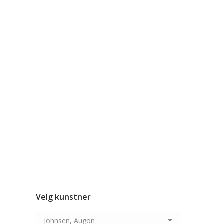
Augo
kr
2.62
Augon Johnse
Augon Jo
kr
2.41
Velg kunstner