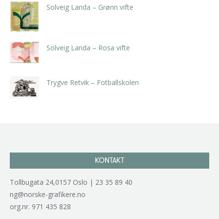
Solveig Landa – Grønn vifte
kr
5.250,00
inkl. 5% kunstavgift
Solveig Landa – Rosa vifte
kr
5.250,00
inkl. 5% kunstavgift
Trygve Retvik – Fotballskolen
kr
2.940,00
inkl. 5% kunstavgift
KONTAKT
Tollbugata 24,0157 Oslo | 23 35 89 40
ng@norske-grafikere.no
org.nr. 971 435 828