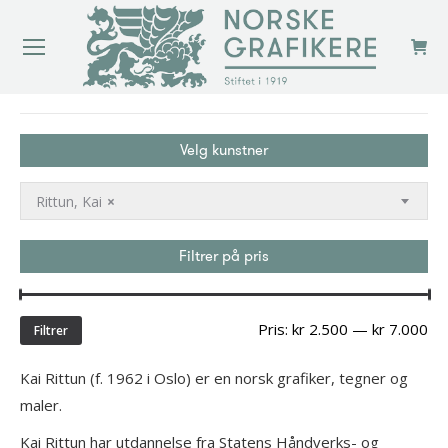
You are here:
Velg kunstner
Rittun, Kai
×
Filtrer på pris
Min
Ma
Pris:
kr 2.500
—
kr 7.000
Filtrer
pri
Kai Rittun (f. 1962 i Oslo) er en norsk grafiker, tegner og
maler.
Kai Rittun har utdannelse fra Statens Håndverks- og