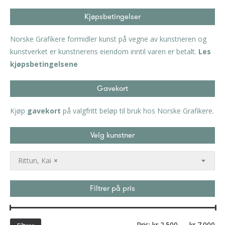
Kjøpsbetingelser
Norske Grafikere formidler kunst på vegne av kunstneren og
kunstverket er kunstnerens eiendom inntil varen er betalt.
Les
kjøpsbetingelsene
Gavekort
Kjøp
gavekort
på valgfritt beløp til bruk hos Norske Grafikere.
Velg kunstner
Rittun, Kai
×
Filtrer på pris
Min
Ma
Pris:
kr 2.500
—
kr 7.000