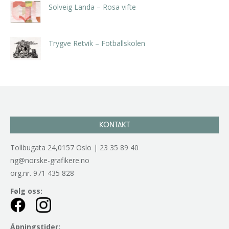
Solveig Landa – Rosa vifte
kr
5.250,00
inkl. 5% kunstavgift
Trygve Retvik – Fotballskolen
kr
2.940,00
inkl. 5% kunstavgift
KONTAKT
Tollbugata 24,0157 Oslo | 23 35 89 40
ng@norske-grafikere.no
org.nr. 971 435 828
Følg oss:
Åpningstider: