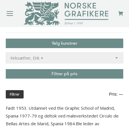
You are here:
Velg kunstner
Kirksæther, Erik
×
Filtrer på pris
Min
Ma
Pris:
—
Filtrer
pri
Født 1953. Utdannet ved the Graphic School of Madrid,
Spania 1977-79 og deltok ved maleverkstedet Circulo de
Bellas Artes de Marid, Spania 1984.Ble leder av