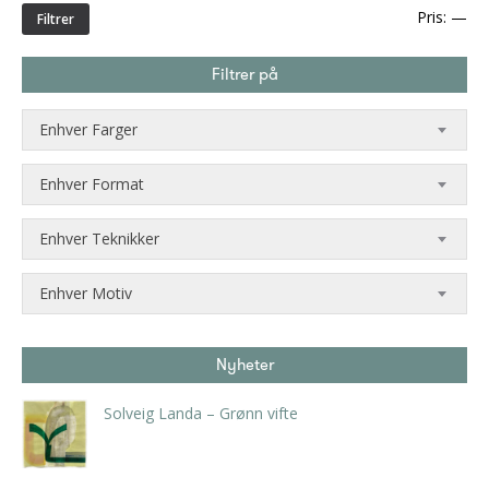
Min
Ma
Pris:
—
Filtrer
pri
Filtrer på
Enhver Farger
Enhver Format
Enhver Teknikker
Enhver Motiv
Nyheter
Solveig Landa – Grønn vifte
kr
5.250,00
inkl. 5% kunstavgift