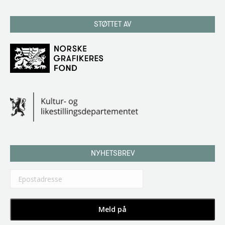
STØTTET AV
NYHETSBREV