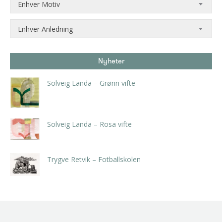
Enhver Motiv
Enhver Anledning
Nyheter
Solveig Landa – Grønn vifte
kr
5.250,00
inkl. 5% kunstavgift
Solveig Landa – Rosa vifte
kr
5.250,00
inkl. 5% kunstavgift
Trygve Retvik – Fotballskolen
kr
2.940,00
inkl. 5% kunstavgift