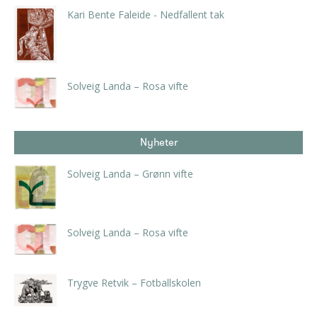
Kari Bente Faleide - Nedfallent tak
kr
3.780,00
inkl. 5% kunstavgift
Solveig Landa – Rosa vifte
kr
5.250,00
inkl. 5% kunstavgift
Nyheter
Solveig Landa – Grønn vifte
kr
5.250,00
inkl. 5% kunstavgift
Solveig Landa – Rosa vifte
kr
5.250,00
inkl. 5% kunstavgift
Trygve Retvik – Fotballskolen
kr
2.940,00
inkl. 5% kunstavgift