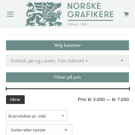
You are here:
Velg kunstner
Kolstad, Jan og Larsen, Tom Eidsvold
×
Filtrer på pris
Min
Ma
Pris:
kr 3.000
—
kr 7.000
Filtrer
pri