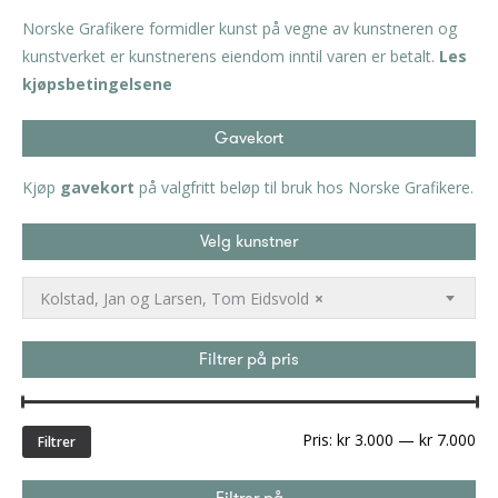
Norske Grafikere formidler kunst på vegne av kunstneren og
kunstverket er kunstnerens eiendom inntil varen er betalt.
Les
kjøpsbetingelsene
Gavekort
Kjøp
gavekort
på valgfritt beløp til bruk hos Norske Grafikere.
Velg kunstner
Kolstad, Jan og Larsen, Tom Eidsvold
×
Filtrer på pris
Min
Ma
Pris:
kr 3.000
—
kr 7.000
Filtrer
pri