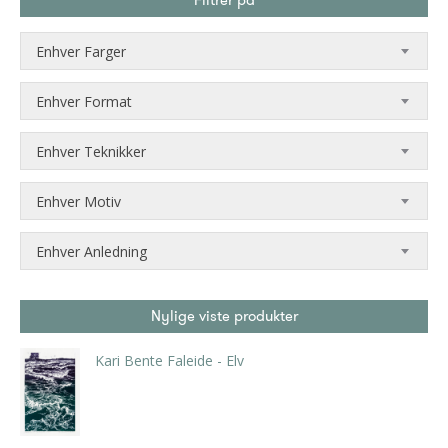
Filtrer på
Enhver Farger
Enhver Format
Enhver Teknikker
Enhver Motiv
Enhver Anledning
Nylige viste produkter
Kari Bente Faleide - Elv
kr
3.780,00
inkl. 5% kunstavgift