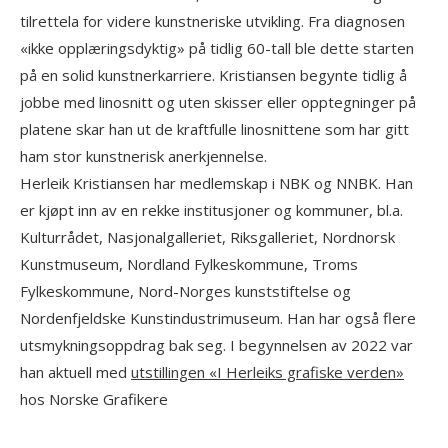
tilrettela for videre kunstneriske utvikling. Fra diagnosen
«ikke opplæringsdyktig» på tidlig 60-tall ble dette starten
på en solid kunstnerkarriere. Kristiansen begynte tidlig å
jobbe med linosnitt og uten skisser eller opptegninger på
platene skar han ut de kraftfulle linosnittene som har gitt
ham stor kunstnerisk anerkjennelse.
Herleik Kristiansen har medlemskap i NBK og NNBK. Han
er kjøpt inn av en rekke institusjoner og kommuner, bl.a.
Kulturrådet, Nasjonalgalleriet, Riksgalleriet, Nordnorsk
Kunstmuseum, Nordland Fylkeskommune, Troms
Fylkeskommune, Nord-Norges kunststiftelse og
Nordenfjeldske Kunstindustrimuseum. Han har også flere
utsmykningsoppdrag bak seg. I begynnelsen av 2022 var
han aktuell med
utstillingen «I Herleiks grafiske verden»
hos Norske Grafikere