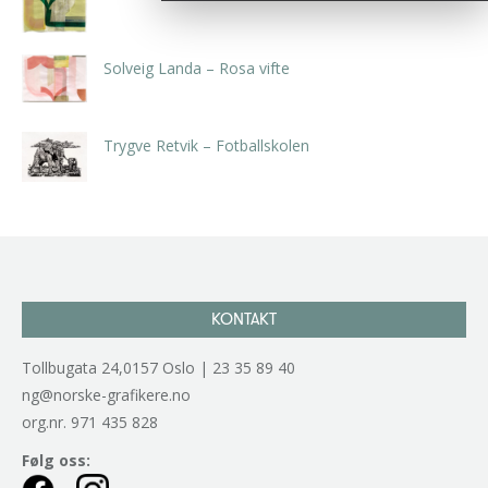
kr
5.250,00
inkl. 5% kunstavgift
Solveig Landa – Rosa vifte
kr
5.250,00
inkl. 5% kunstavgift
Trygve Retvik – Fotballskolen
kr
2.940,00
inkl. 5% kunstavgift
KONTAKT
Tollbugata 24,0157 Oslo | 23 35 89 40
ng@norske-grafikere.no
org.nr. 971 435 828
Følg oss: