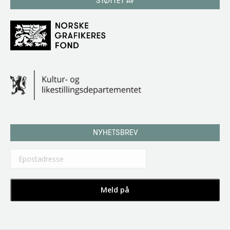
STØTTET AV
NYHETSBREV