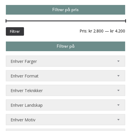
Filtrer på pris
Min
Ma
Pris:
kr 2.800
—
kr 4.200
Filtrer
pri
Filtrer på
Enhver Farger
Enhver Format
Enhver Teknikker
Enhver Landskap
Enhver Motiv