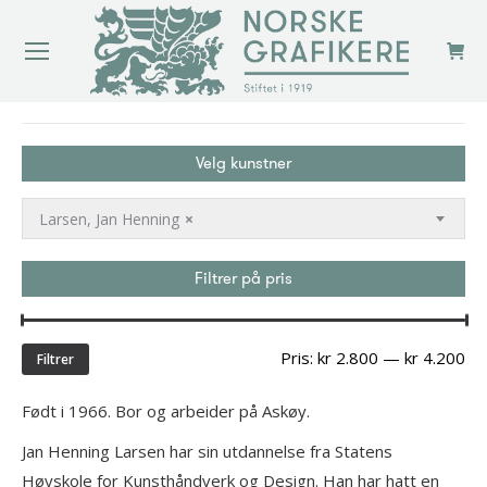
You are here:
Velg kunstner
Larsen, Jan Henning
×
Filtrer på pris
Min
Ma
Pris:
kr 2.800
—
kr 4.200
Filtrer
pri
Født i 1966. Bor og arbeider på Askøy.
Jan Henning Larsen har sin utdannelse fra Statens
Høyskole for Kunsthåndverk og Design. Han har hatt en