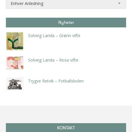
Enhver Anledning
Nyheter
Solveig Landa – Grønn vifte
kr
5.250,00
inkl. 5% kunstavgift
Solveig Landa – Rosa vifte
kr
5.250,00
inkl. 5% kunstavgift
Trygve Retvik – Fotballskolen
kr
2.940,00
inkl. 5% kunstavgift
KONTAKT