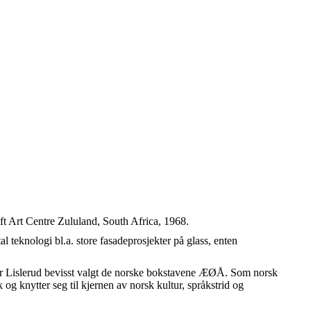
ft Art Centre Zululand, South Africa, 1968.
l teknologi bl.a. store fasadeprosjekter på glass, enten
 har Lislerud bevisst valgt de norske bokstavene ÆØÅ. Som norsk
g knytter seg til kjernen av norsk kultur, språkstrid og