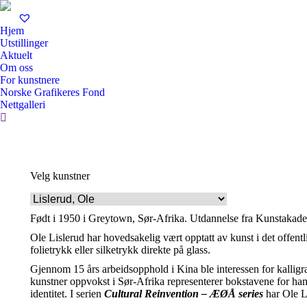
Hjem
Utstillinger
Aktuelt
Om oss
For kunstnere
Norske Grafikeres Fond
Nettgalleri
Search:
Velg kunstner
Født i 1950 i Greytown, Sør-Afrika. Utdannelse fra Kunstakademi
Ole Lislerud har hovedsakelig vært opptatt av kunst i det offentl
folietrykk eller silketrykk direkte på glass.
Gjennom 15 års arbeidsopphold i Kina ble interessen for kallig
kunstner oppvokst i Sør-Afrika representerer bokstavene for ham
identitet. I serien
Cultural Reinvention – ÆØÅ series
har Ole L