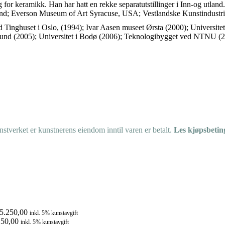
g for keramikk. Han har hatt en rekke separatutstillinger i Inn-og utl
; Everson Museum of Art Syracuse, USA; Vestlandske Kunstindustrimu
ed Tinghuset i Oslo, (1994); Ivar Aasen museet Ørsta (2000); Universite
sund (2005); Universitet i Bodø (2006); Teknologibygget ved NTNU (2
tverket er kunstnerens eiendom inntil varen er betalt.
Les kjøpsbetin
5.250,00
inkl. 5% kunstavgift
50,00
inkl. 5% kunstavgift