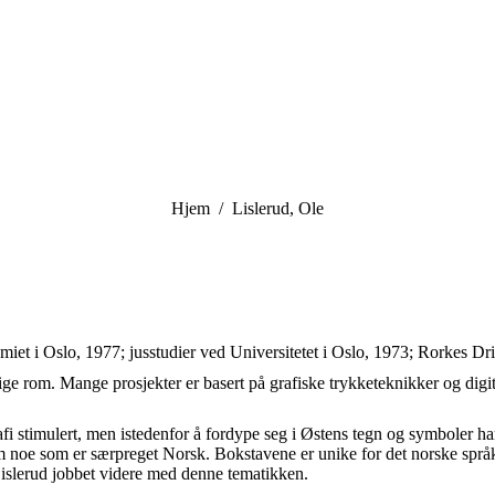
You are here:
Hjem
Lislerud, Ole
et i Oslo, 1977; jusstudier ved Universitetet i Oslo, 1973; Rorkes Dri
ige rom. Mange prosjekter er basert på grafiske trykketeknikker og digita
rafi stimulert, men istedenfor å fordype seg i Østens tegn og symboler
 noe som er særpreget Norsk. Bokstavene er unike for det norske språk o
islerud jobbet videre med denne tematikken.