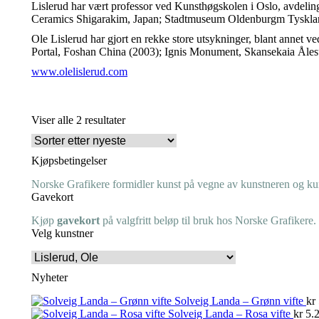
Lislerud har vært professor ved Kunsthøgskolen i Oslo, avdelin
Ceramics Shigarakim, Japan; Stadtmuseum Oldenburgm Tyskland
Ole Lislerud har gjort en rekke store utsykninger, blant annet v
Portal, Foshan China (2003); Ignis Monument, Skansekaia Åle
www.olelislerud.com
Sortert
Viser alle 2 resultater
etter
nyeste
Kjøpsbetingelser
Norske Grafikere formidler kunst på vegne av kunstneren og kuns
Gavekort
Kjøp
gavekort
på valgfritt beløp til bruk hos Norske Grafikere.
Velg kunstner
Nyheter
Solveig Landa – Grønn vifte
kr
Solveig Landa – Rosa vifte
kr
5.2