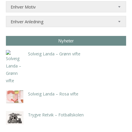
Enhver Motiv
Enhver Anledning
Nyheter
Solveig Landa – Grønn vifte
kr
5.250,00
inkl. 5% kunstavgift
Solveig Landa – Rosa vifte
kr
5.250,00
inkl. 5% kunstavgift
Trygve Retvik – Fotballskolen
kr
2.940,00
inkl. 5% kunstavgift