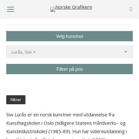
You are here:
Velg kunstner
Lurås, Siw
×
Filtrer på pris
Min.
Makspris
pris
Filtrer
Siw Lurås er en norsk kunstner med utdannelse fra
Kunsthøgskolen i Oslo (tidligere Statens Håndverks– og
Kunstindustriskole) (1985-89). Hun har videreutdanning i