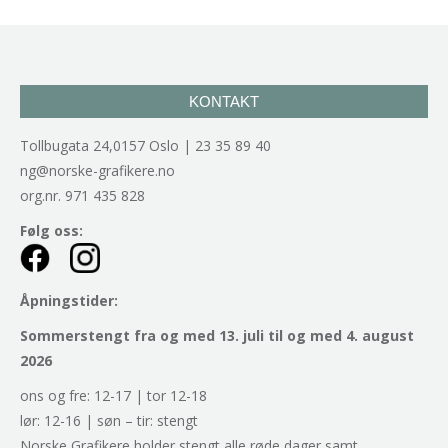
KONTAKT
Tollbugata 24,0157 Oslo | 23 35 89 40
ng@norske-grafikere.no
org.nr. 971 435 828
Følg oss:
Åpningstider:
Sommerstengt fra og med 13. juli til og med 4. august
2026
ons og fre: 12-17 | tor 12-18
lør: 12-16 | søn – tir: stengt
Norske Grafikere holder stengt alle røde dager samt