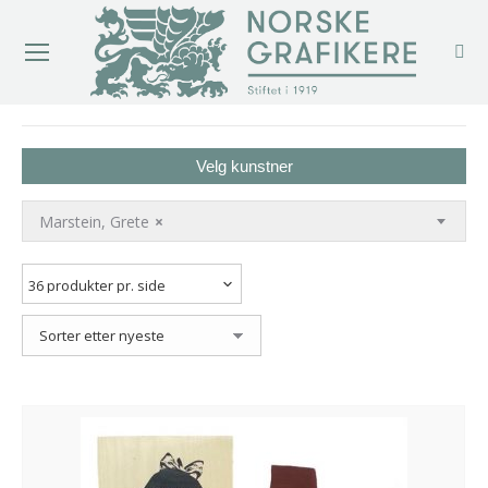
You are here:
Velg kunstner
Marstein, Grete
×