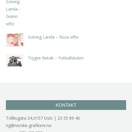
kr
5.250,00
inkl. 5% kunstavgift
Solveig Landa – Rosa vifte
kr
5.250,00
inkl. 5% kunstavgift
Trygve Retvik – Fotballskolen
kr
2.940,00
inkl. 5% kunstavgift
KONTAKT
Tollbugata 24,0157 Oslo | 23 35 89 40
ng@norske-grafikere.no