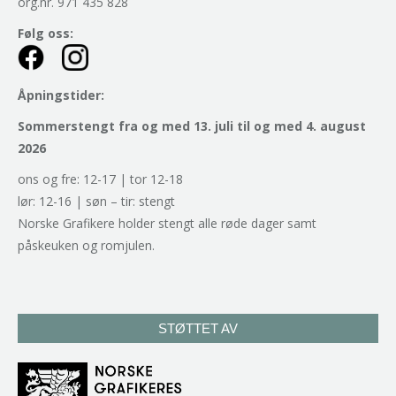
org.nr. 971 435 828
Følg oss:
Åpningstider:
Sommerstengt fra og med 13. juli til og med 4. august
2026
ons og fre: 12-17 | tor 12-18
lør: 12-16 | søn – tir: stengt
Norske Grafikere holder stengt alle røde dager samt
påskeuken og romjulen.
STØTTET AV