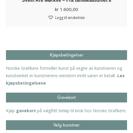
Svein Are Mørkve – Frå familiealbumet II
kr
1.600,00
Legg til ønskeliste
Kjøpsbetingelser
Norske Grafikere formidler kunst på vegne av kunstneren og
kunstverket er kunstnerens eiendom inntil varen er betalt.
Les
kjøpsbetingelsene
Gavekort
Kjøp
gavekort
på valgfritt beløp til bruk hos Norske Grafikere.
Velg kunstner