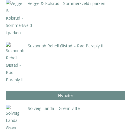
Vegge & Kolsrud - Sommerkveld i parken
kr
4.725,00
inkl. 5% kunstavgift
Suzannah Rehell Øistad – Rød Paraply II
kr
4.200,00
inkl. 5% kunstavgift
Nyheter
Solveig Landa – Grønn vifte
kr
5.250,00
inkl. 5% kunstavgift