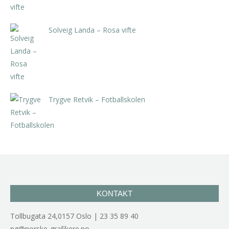
Solveig Landa – Rosa vifte
kr
5.250,00
inkl. 5% kunstavgift
Trygve Retvik – Fotballskolen
kr
2.940,00
inkl. 5% kunstavgift
KONTAKT
Tollbugata 24,0157 Oslo | 23 35 89 40
ng@norske-grafikere.no