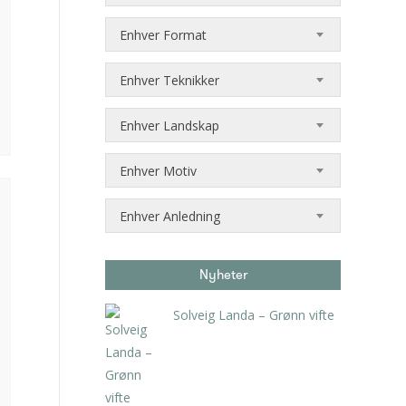
Enhver Format
Enhver Teknikker
Enhver Landskap
Enhver Motiv
Enhver Anledning
Nyheter
Solveig Landa – Grønn vifte
kr
5.250,00
inkl. 5% kunstavgift