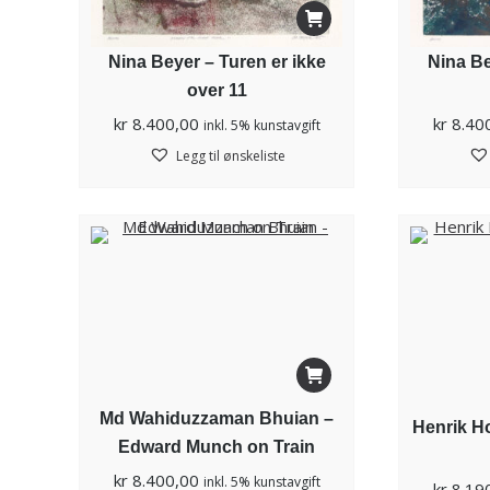
Nina Beyer – Turen er ikke
Nina Be
over 11
kr
8.400,00
kr
8.40
inkl. 5% kunstavgift
Legg til ønskeliste
Md Wahiduzzaman Bhuian –
Henrik H
Edward Munch on Train
kr
8.400,00
inkl. 5% kunstavgift
kr
8.19