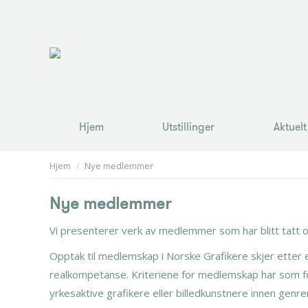
Hjem
Utstillinger
Aktuelt
Hjem
Utstillinger
Aktuelt
You are here:
Hjem
Nye medlemmer
Nye medlemmer
Vi presenterer verk av medlemmer som har blitt tatt o
Opptak til medlemskap i Norske Grafikere skjer etter 
realkompetanse. Kriteriene for medlemskap har som fo
yrkesaktive grafikere eller billedkunstnere innen genren