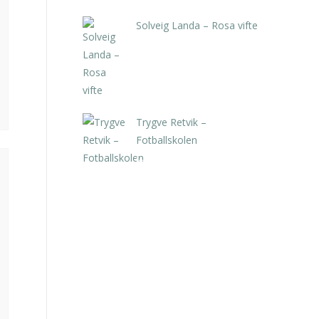
Solveig Landa – Rosa vifte
kr
5.250,00
inkl. 5% kunstavgift
Trygve Retvik –
Fotballskolen
kr
2.940,00
inkl. 5% kunstavgift