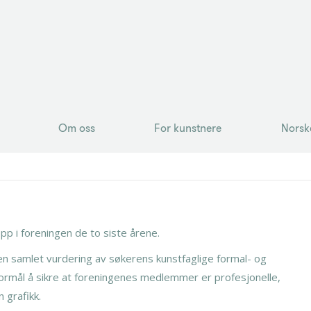
Om oss
For kunstnere
Norsk
Om oss
For kunstnere
Norsk
pp i foreningen de to siste årene.
en samlet vurdering av søkerens kunstfaglige formal- og
rmål å sikre at foreningenes medlemmer er profesjonelle,
 grafikk.