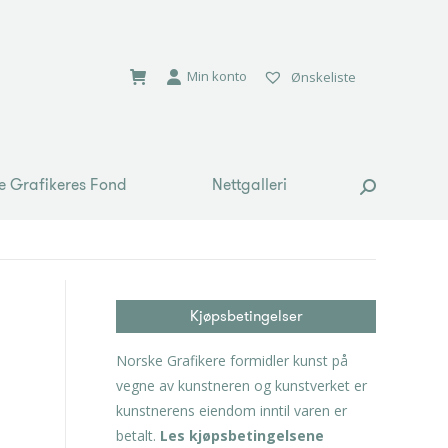
e Grafikeres Fond
Nettgalleri
Search:
Min konto
Ønskeliste
e Grafikeres Fond
Nettgalleri
Search:
Kjøpsbetingelser
Norske Grafikere formidler kunst på
vegne av kunstneren og kunstverket er
kunstnerens eiendom inntil varen er
betalt.
Les kjøpsbetingelsene