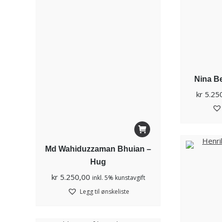
Nina B
kr
5.25
Md Wahiduzzaman Bhuian –
Hug
kr
5.250,00
inkl. 5% kunstavgift
Legg til ønskeliste