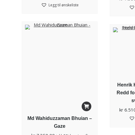
Legg til ønskeliste
Henrik 
Redd fo
s
kr
6.51
Md Wahiduzzaman Bhuian –
Gaze