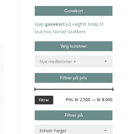
Gavekort
Kjøp
gavekort
på valgfritt beløp til
bruk hos Norske Grafikere.
Velg kunstner
Nye medlemmer
×
Filtrer på pris
Min.
Makspris
Pris:
kr 2.500
—
kr 8.000
Filtrer
pris
Filtrer på
Enhver Farger