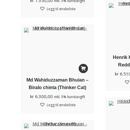
kr
7.350,00
inkl. 5% kunstavgift
Legg til ønskeliste
Henrik 
Redd 
kr
6.51
Md Wahiduzzaman Bhuian –
Biralo chinta (Thinker Cat)
kr
6.300,00
inkl. 5% kunstavgift
Legg til ønskeliste