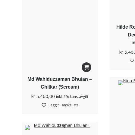
Hilde R
Dec
i
kr
5.46
Md Wahiduzzaman Bhuian –
Chitkar (Scream)
kr
5.460,00
inkl. 5% kunstavgift
Legg til ønskeliste