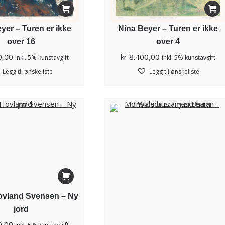
yer – Turen er ikke
Nina Beyer – Turen er ikke
over 16
over 4
0,00
kr
8.400,00
inkl. 5% kunstavgift
inkl. 5% kunstavgift
Legg til ønskeliste
Legg til ønskeliste
ovland Svensen – Ny
jord
0,00