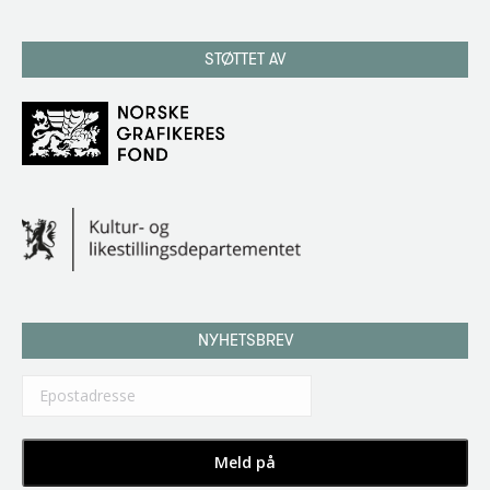
STØTTET AV
NYHETSBREV