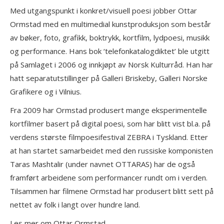
Med utgangspunkt i konkret/visuell poesi jobber Ottar
Ormstad med en multimedial kunstproduksjon som består
av bøker, foto, grafikk, boktrykk, kortfilm, lydpoesi, musikk
og performance. Hans bok ‘telefonkatalogdiktet’ ble utgitt
på Samlaget i 2006 og innkjøpt av Norsk Kulturråd. Han har
hatt separatutstillinger på Galleri Briskeby, Galleri Norske
Grafikere og i Vilnius.
Fra 2009 har Ormstad produsert mange eksperimentelle
kortfilmer basert på digital poesi, som har blitt vist bl.a. på
verdens største filmpoesifestival ZEBRA i Tyskland. Etter
at han startet samarbeidet med den russiske komponisten
Taras Mashtalir (under navnet OTTARAS) har de også
framført arbeidene som performancer rundt om i verden.
Tilsammen har filmene Ormstad har produsert blitt sett på
nettet av folk i langt over hundre land.
Les mer om Ottar Ormstad