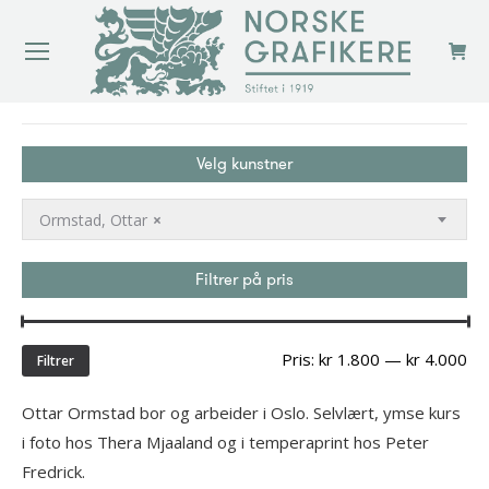
You are here:
Velg kunstner
Ormstad, Ottar
×
Filtrer på pris
Min
Ma
Pris:
kr 1.800
—
kr 4.000
Filtrer
pri
Ottar Ormstad bor og arbeider i Oslo. Selvlært, ymse kurs
i foto hos Thera Mjaaland og i temperaprint hos Peter
Fredrick.