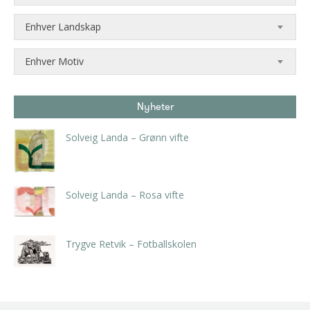
Enhver Landskap
Enhver Motiv
Nyheter
Solveig Landa – Grønn vifte
kr
5.250,00
inkl. 5% kunstavgift
Solveig Landa – Rosa vifte
kr
5.250,00
inkl. 5% kunstavgift
Trygve Retvik – Fotballskolen
kr
2.940,00
inkl. 5% kunstavgift