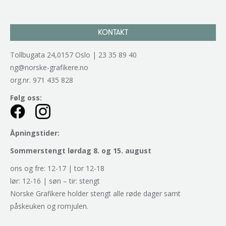
KONTAKT
Tollbugata 24,0157 Oslo | 23 35 89 40
ng@norske-grafikere.no
org.nr. 971 435 828
Følg oss:
Åpningstider:
Sommerstengt lørdag 8. og 15. august
ons og fre: 12-17 | tor 12-18
lør: 12-16 | søn – tir: stengt
Norske Grafikere holder stengt alle røde dager samt
påskeuken og romjulen.