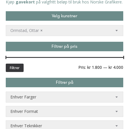
Kjøp
gavekort
på valgfritt beløp til bruk hos Norske Grafikere.
Velg kunstner
Ormstad, Ottar
×
Filtrer på pris
Min
Ma
Pris:
kr 1.800
—
kr 4.000
Filtrer
pri
Filtrer på
Enhver Farger
Enhver Format
Enhver Teknikker