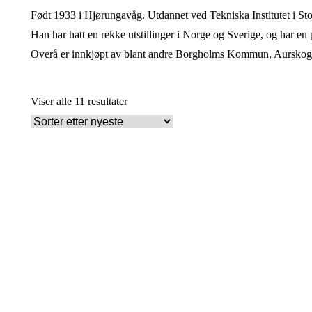
pris
Født 1933 i Hjørungavåg. Utdannet ved Tekniska Institutet i S
Han har hatt en rekke utstillinger i Norge og Sverige, og har en 
Overå er innkjøpt av blant andre Borgholms Kommun, Aursko
Sortert
Viser alle 11 resultater
etter
nyeste