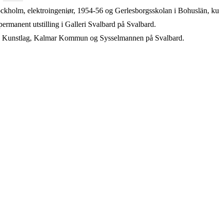
tockholm, elektroingeniør, 1954-56 og Gerlesborgsskolan i Bohuslän, k
permanent utstilling i Galleri Svalbard på Svalbard.
g Kunstlag, Kalmar Kommun og Sysselmannen på Svalbard.