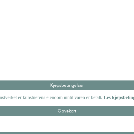
Radha Pandey – Hibiscus
Legg til ønskeliste
Radha Pandey – Taxonomy
Legg til ønskeliste
Radha Pandey – Algal / fungal
Legg til ønskeliste
Kjøpsbetingelser
tverket er kunstnerens eiendom inntil varen er betalt.
Les kjøpsbetin
Gavekort