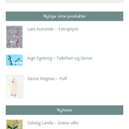
Nylige viste produkter
Lars Aurtande – Tetraptych
kr
6.825,00
inkl. 5% kunstavgift
Ingri Egeberg – Tellefsen og Gimse
kr
8.400,00
inkl. 5% kunstavgift
Søssa Magnus – Puff
kr
7.665,00
inkl. 5% kunstavgift
Nyheter
Solveig Landa – Grønn vifte