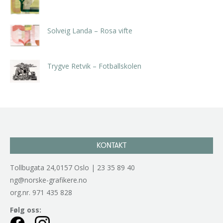
kr
5.250,00
inkl. 5% kunstavgift
Solveig Landa – Rosa vifte
kr
5.250,00
inkl. 5% kunstavgift
Trygve Retvik – Fotballskolen
kr
2.940,00
inkl. 5% kunstavgift
KONTAKT
Tollbugata 24,0157 Oslo | 23 35 89 40
ng@norske-grafikere.no
org.nr. 971 435 828
Følg oss: