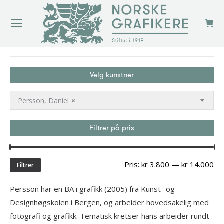
You are here:
Velg kunstner
Persson, Daniel
×
Filtrer på pris
Min
Ma
Pris:
kr 3.800
—
kr 14.000
Filtrer
pri
Persson har en BA i grafikk (2005) fra Kunst- og
Designhøgskolen i Bergen, og arbeider hovedsakelig med
fotografi og grafikk. Tematisk kretser hans arbeider rundt