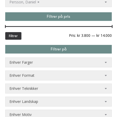
Persson, Daniel
×
Filtrer på pris
Min
Ma
Pris:
kr 3.800
—
kr 14.000
Filtrer
pri
Filtrer på
Enhver Farger
Enhver Format
Enhver Teknikker
Enhver Landskap
Enhver Motiv