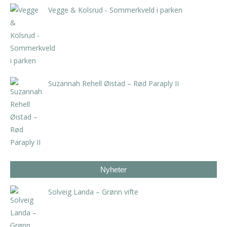
Vegge & Kolsrud - Sommerkveld i parken
kr
4.725,00
inkl. 5% kunstavgift
Suzannah Rehell Øistad – Rød Paraply II
kr
4.200,00
inkl. 5% kunstavgift
Nyheter
Solveig Landa – Grønn vifte
kr
5.250,00
inkl. 5% kunstavgift