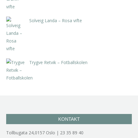
Solveig Landa – Rosa vifte
kr
5.250,00
inkl. 5% kunstavgift
Trygve Retvik – Fotballskolen
kr
2.940,00
inkl. 5% kunstavgift
KONTAKT
Tollbugata 24,0157 Oslo | 23 35 89 40