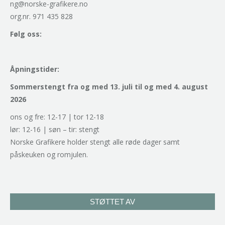
ng@norske-grafikere.no
org.nr. 971 435 828
Følg oss:
Åpningstider:
Sommerstengt fra og med 13. juli til og med 4. august
2026
ons og fre: 12-17 | tor 12-18
lør: 12-16 | søn – tir: stengt
Norske Grafikere holder stengt alle røde dager samt
påskeuken og romjulen.
STØTTET AV