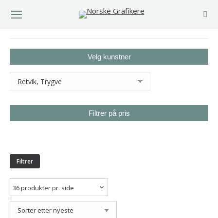
You are here:
Velg kunstner
Filtrer på pris
Min.
Makspris
pris
Filtrer