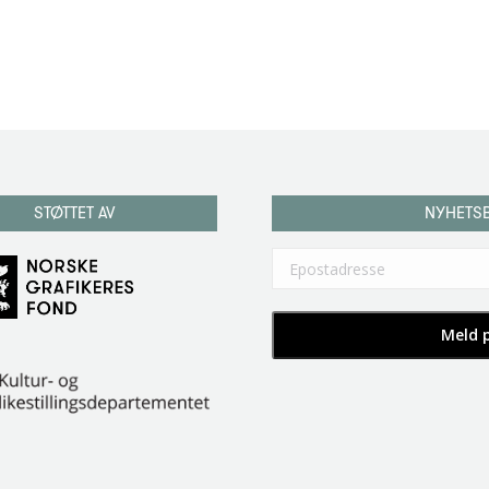
STØTTET AV
NYHETS