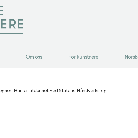
Om oss
For kunstnere
Norsk
Om oss
For kunstnere
Norsk
 tegner. Hun er utdannet ved Statens Håndverks og