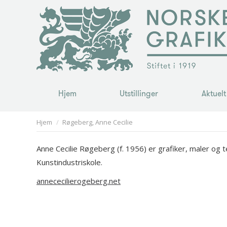
Hjem
Utstillinger
Aktuelt
Hjem
Utstillinger
Aktuelt
You are here:
Hjem
Røgeberg, Anne Cecilie
Anne Cecilie Røgeberg (f. 1956) er grafiker, maler og
Kunstindustriskole.
annececilierogeberg.net