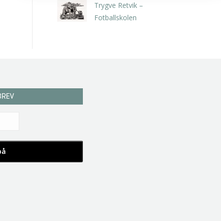
Trygve Retvik –
Fotballskolen
kr
2.940,00
inkl. 5% kunstavgift
BREV