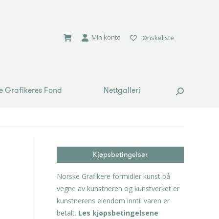
e Grafikeres Fond
Nettgalleri
Search:
Min konto
Ønskeliste
e Grafikeres Fond
Nettgalleri
Search:
Kjøpsbetingelser
Norske Grafikere formidler kunst på
vegne av kunstneren og kunstverket er
kunstnerens eiendom inntil varen er
betalt.
Les kjøpsbetingelsene