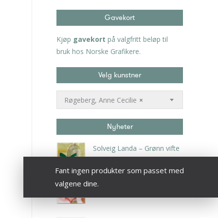
Gavekort
Kjøp
gavekort
på valgfritt beløp til
bruk hos Norske Grafikere.
Velg kunstner
Røgeberg, Anne Cecilie
×
Nyheter
Solveig Landa – Grønn vifte
kr
5.250,00
inkl. 5% kunstavgift
Fant ingen produkter som passet med
valgene dine.
Solveig Landa – Rosa vifte
kr
5.250,00
inkl. 5% kunstavgift