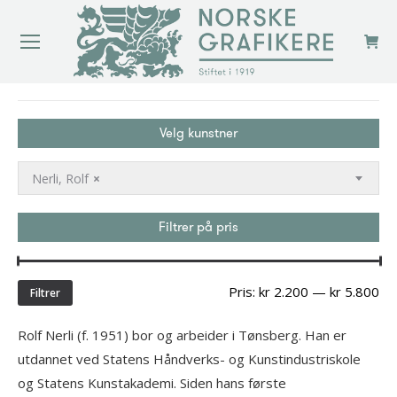
You are here:
Velg kunstner
Nerli, Rolf
×
Filtrer på pris
Min
Ma
Pris:
kr 2.200
—
kr 5.800
Filtrer
pri
Rolf Nerli (f. 1951) bor og arbeider i Tønsberg. Han er
utdannet ved Statens Håndverks- og Kunstindustriskole
og Statens Kunstakademi. Siden hans første