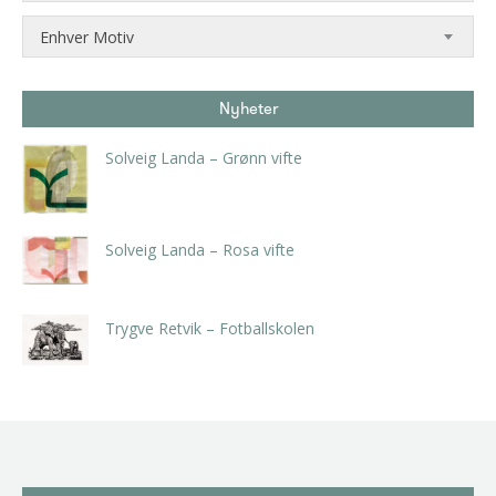
Enhver Motiv
Nyheter
Solveig Landa – Grønn vifte
kr
5.250,00
inkl. 5% kunstavgift
Solveig Landa – Rosa vifte
kr
5.250,00
inkl. 5% kunstavgift
Trygve Retvik – Fotballskolen
kr
2.940,00
inkl. 5% kunstavgift