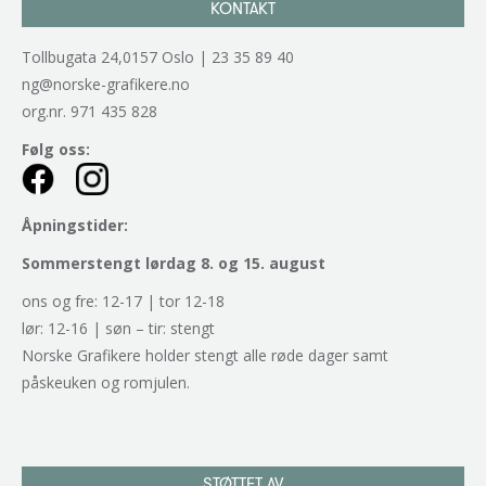
KONTAKT
Tollbugata 24,0157 Oslo | 23 35 89 40
ng@norske-grafikere.no
org.nr. 971 435 828
Følg oss:
Åpningstider:
Sommerstengt lørdag 8. og 15. august
ons og fre: 12-17 | tor 12-18
lør: 12-16 | søn – tir: stengt
Norske Grafikere holder stengt alle røde dager samt
påskeuken og romjulen.
STØTTET AV