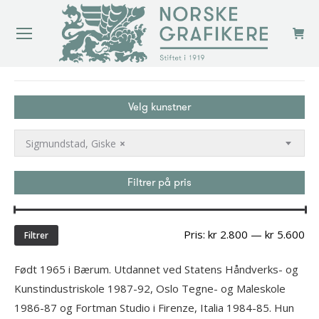
You are here:
Velg kunstner
Sigmundstad, Giske
×
Filtrer på pris
Min
Ma
Pris:
kr 2.800
—
kr 5.600
Filtrer
pri
Født 1965 i Bærum. Utdannet ved Statens Håndverks- og
Kunstindustriskole 1987-92, Oslo Tegne- og Maleskole
1986-87 og Fortman Studio i Firenze, Italia 1984-85. Hun