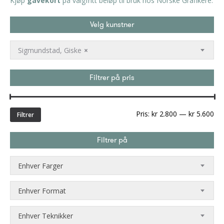
Kjøp
gavekort
på valgfritt beløp til bruk hos Norske Grafikere.
Velg kunstner
Sigmundstad, Giske
×
Filtrer på pris
Min
Ma
Pris:
kr 2.800
—
kr 5.600
Filtrer
pri
Filtrer på
Enhver Farger
Enhver Format
Enhver Teknikker