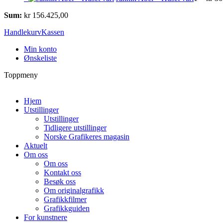
Sum:
kr
156.425,00
Handlekurv
Kassen
Min konto
Ønskeliste
Toppmeny
Hjem
Utstillinger
Utstillinger
Tidligere utstillinger
Norske Grafikeres magasin
Aktuelt
Om oss
Om oss
Kontakt oss
Besøk oss
Om originalgrafikk
Grafikkfilmer
Grafikkguiden
For kunstnere