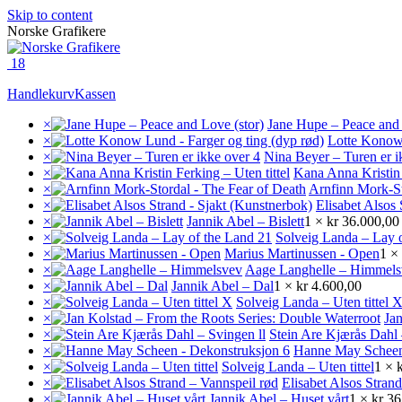
Skip to content
Norske Grafikere
18
Handlekurv
Kassen
×
Jane Hupe – Peace and 
×
Lotte Konow 
×
Nina Beyer – Turen er i
×
Kana Anna Kristin 
×
Arnfinn Mork-St
×
Elisabet Alsos 
×
Jannik Abel – Bislett
1 ×
kr
36.000,00
×
Solveig Landa – Lay 
×
Marius Martinussen - Open
1 ×
×
Aage Langhelle – Himmel
×
Jannik Abel – Dal
1 ×
kr
4.600,00
×
Solveig Landa – Uten tittel 
×
Jan
×
Stein Are Kjærås Dahl 
×
Hanne May Scheen
×
Solveig Landa – Uten tittel
1 ×
×
Elisabet Alsos Stran
×
Jannik Abel – Huset vårt
1 ×
kr
36