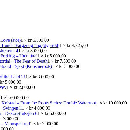
Love (stor)
1 ×
kr
5.800,00
Lund - Farger og ting (dyp rød)
1 ×
kr
4.725,00
kke over 4
1 ×
kr
8.000,00
Ferking – Uten tittel
1 ×
kr
5.000,00
ordal - The Fear of Death
1 ×
kr
7.500,00
Strand - Sjakt (Kunstnerbok)
1 ×
kr
3.000,00
of the Land 21
1 ×
kr
3.000,00
kr
5.000,00
svev
1 ×
kr
2.800,00
X
1 ×
kr
9.000,00
 Kolstad – From the Roots Series: Double Waterroot
1 ×
kr
10.000,00
– Svingen ll
1 ×
kr
4.000,00
 - Dekonstruksjon 6
1 ×
kr
6.000,00
kr
3.000,00
d – Vannspeil rød
1 ×
kr
3.000,00
.000,00