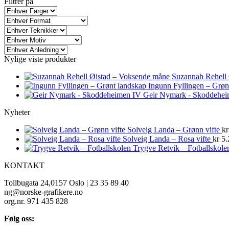
Filtrer på
Nylige viste produkter
Suzannah Rehell
Ingunn Fyllingen – Grøn
Geir Nymark - Skoddehe
Nyheter
Solveig Landa – Grønn vifte
kr
Solveig Landa – Rosa vifte
kr
5.
Trygve Retvik – Fotballskole
KONTAKT
Tollbugata 24,0157 Oslo | 23 35 89 40
ng@norske-grafikere.no
org.nr. 971 435 828
Følg oss: