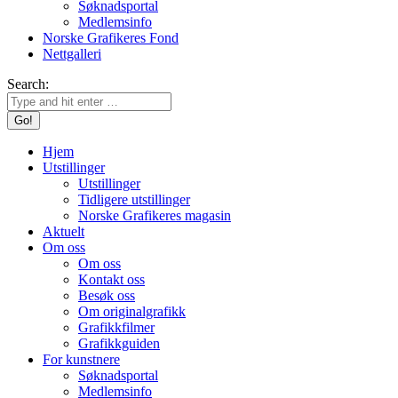
Søknadsportal
Medlemsinfo
Norske Grafikeres Fond
Nettgalleri
Search:
Hjem
Utstillinger
Utstillinger
Tidligere utstillinger
Norske Grafikeres magasin
Aktuelt
Om oss
Om oss
Kontakt oss
Besøk oss
Om originalgrafikk
Grafikkfilmer
Grafikkguiden
For kunstnere
Søknadsportal
Medlemsinfo