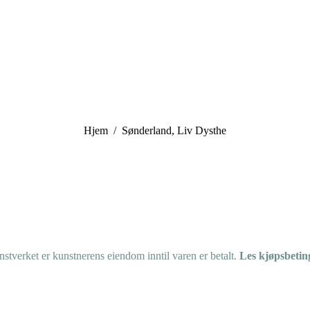
You are here:
Hjem
Sønderland, Liv Dysthe
tverket er kunstnerens eiendom inntil varen er betalt.
Les kjøpsbetin