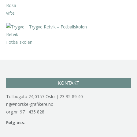
Trygve Retvik – Fotballskolen
kr
2.940,00
inkl. 5% kunstavgift
KONTAKT
Tollbugata 24,0157 Oslo | 23 35 89 40
ng@norske-grafikere.no
org.nr. 971 435 828
Følg oss: