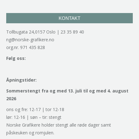
KONTAKT
Tollbugata 24,0157 Oslo | 23 35 89 40
ng@norske-grafikere.no
org.nr. 971 435 828
Følg oss:
Åpningstider:
Sommerstengt fra og med 13. juli til og med 4. august
2026
ons og fre: 12-17 | tor 12-18
lør: 12-16 | søn – tir: stengt
Norske Grafikere holder stengt alle røde dager samt
påskeuken og romjulen.