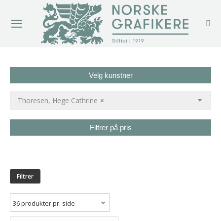
You are here:
Velg kunstner
Thoresen, Hege Cathrine
×
Filtrer på pris
Min.
Makspris
pris
Filtrer