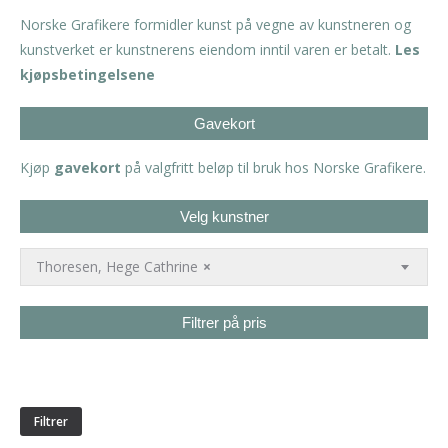
Norske Grafikere formidler kunst på vegne av kunstneren og
kunstverket er kunstnerens eiendom inntil varen er betalt.
Les
kjøpsbetingelsene
Gavekort
Kjøp
gavekort
på valgfritt beløp til bruk hos Norske Grafikere.
Velg kunstner
Thoresen, Hege Cathrine
×
Filtrer på pris
Min.
Makspris
pris
Filtrer