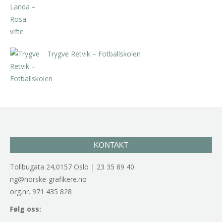
kr
5.250,00
inkl. 5% kunstavgift
Trygve Retvik – Fotballskolen
kr
2.940,00
inkl. 5% kunstavgift
KONTAKT
Tollbugata 24,0157 Oslo | 23 35 89 40
ng@norske-grafikere.no
org.nr. 971 435 828
Følg oss: