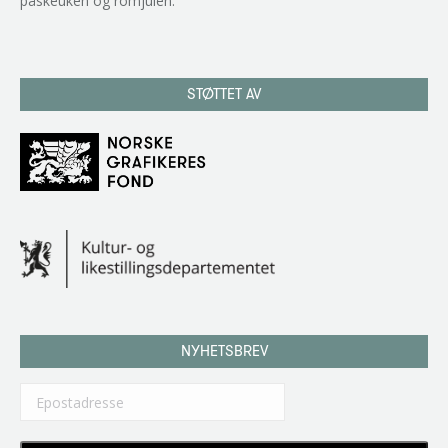
påskeuken og romjulen.
STØTTET AV
NYHETSBREV