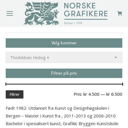
You are here:
Velg kunstner
Thorkildsen Hedvig
×
Filtrer på pris
Min
Ma
Pris:
kr 4.500
—
kr 6.500
Filtrer
pri
Født 1982. Utdannet fra Kunst og Designhøgskolen i
Bergen – Master i Kunst fra , 2011-2013 og 2006-2010
Bachelor i spesialisert kunst, Grafikk; Bryggen Kunstskole