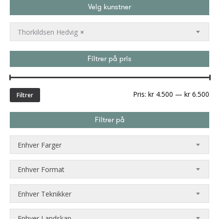
Velg kunstner
Thorkildsen Hedvig
×
Filtrer på pris
Min
Ma
Pris:
kr 4.500
—
kr 6.500
Filtrer
pri
Filtrer på
Enhver Farger
Enhver Format
Enhver Teknikker
Enhver Landskap