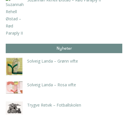
kr
4.200,00
inkl. 5% kunstavgift
Nyheter
Solveig Landa – Grønn vifte
kr
5.250,00
inkl. 5% kunstavgift
Solveig Landa – Rosa vifte
kr
5.250,00
inkl. 5% kunstavgift
Trygve Retvik – Fotballskolen
kr
2.940,00
inkl. 5% kunstavgift