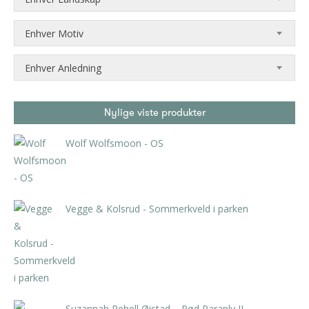
Enhver Motiv
Enhver Anledning
Nylige viste produkter
Wolf Wolfsmoon - OS
kr
800,00
Vegge & Kolsrud - Sommerkveld i parken
kr
4.725,00
inkl. 5% kunstavgift
Suzannah Rehell Øistad – Rød Paraply II