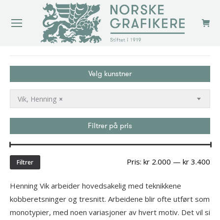
You are here:
Velg kunstner
Vik, Henning
×
Filtrer på pris
Min
Ma
Pris:
kr 2.000
—
kr 3.400
Filtrer
pri
Henning Vik arbeider hovedsakelig med teknikkene
kobberetsninger og tresnitt. Arbeidene blir ofte utført som
monotypier, med noen variasjoner av hvert motiv. Det vil si