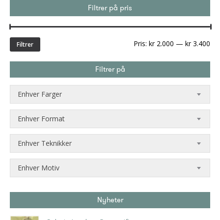
Filtrer på pris
Min
Ma
Pris:
kr 2.000
—
kr 3.400
Filtrer
pri
Filtrer på
Enhver Farger
Enhver Format
Enhver Teknikker
Enhver Motiv
Nyheter