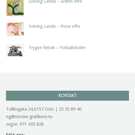
Solveig Landa – Grønn vifte
kr
5.250,00
inkl. 5% kunstavgift
Solveig Landa – Rosa vifte
kr
5.250,00
inkl. 5% kunstavgift
Trygve Retvik – Fotballskolen
kr
2.940,00
inkl. 5% kunstavgift
KONTAKT
Tollbugata 24,0157 Oslo | 23 35 89 40
ng@norske-grafikere.no
org.nr. 971 435 828
Følg oss: