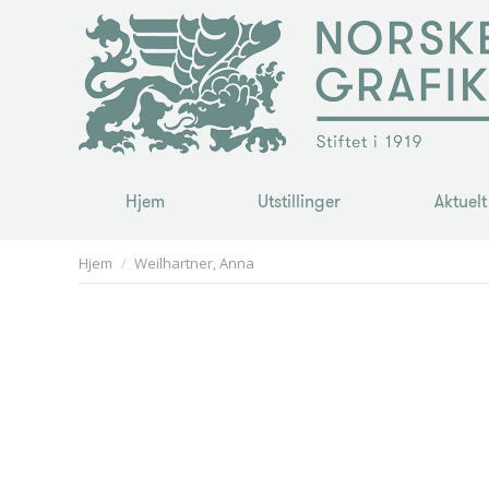
Hjem
Utstillinger
Aktuelt
Hjem
Utstillinger
Aktuelt
You are here:
Hjem
Weilhartner, Anna