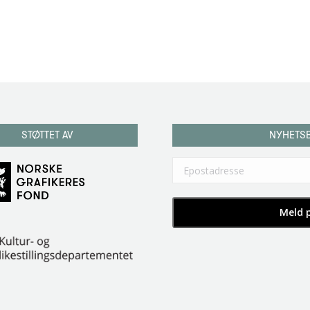
STØTTET AV
NYHETS