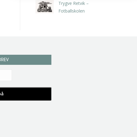
Trygve Retvik –
Fotballskolen
kr
2.940,00
inkl. 5% kunstavgift
BREV