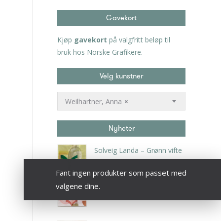
Gavekort
Kjøp
gavekort
på valgfritt beløp til
bruk hos Norske Grafikere.
Velg kunstner
Weilhartner, Anna
×
Nyheter
Solveig Landa – Grønn vifte
kr
5.250,00
inkl. 5% kunstavgift
Fant ingen produkter som passet med
valgene dine.
Solveig Landa – Rosa vifte
kr
5.250,00
inkl. 5% kunstavgift