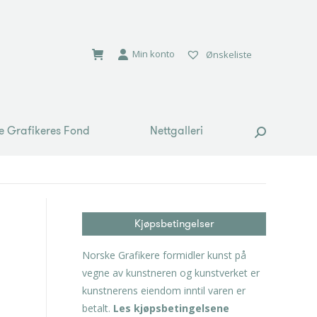
e Grafikeres Fond
Nettgalleri
Search:
Min konto
Ønskeliste
e Grafikeres Fond
Nettgalleri
Search:
Kjøpsbetingelser
Norske Grafikere formidler kunst på
vegne av kunstneren og kunstverket er
kunstnerens eiendom inntil varen er
betalt.
Les kjøpsbetingelsene