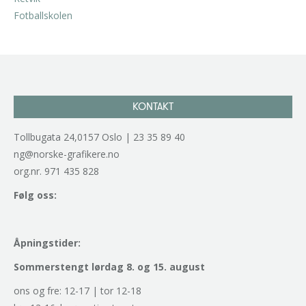
kr
2.940,00
inkl. 5% kunstavgift
KONTAKT
Tollbugata 24,0157 Oslo | 23 35 89 40
ng@norske-grafikere.no
org.nr. 971 435 828
Følg oss:
Åpningstider:
Sommerstengt lørdag 8. og 15. august
ons og fre: 12-17 | tor 12-18