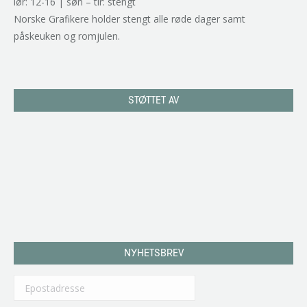
lør: 12-16 | søn – tir: stengt
Norske Grafikere holder stengt alle røde dager samt
påskeuken og romjulen.
STØTTET AV
NYHETSBREV