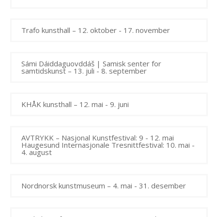
Trafo kunsthall – 12. oktober - 17. november
Sámi Dáiddaguovddáš | Samisk senter for
samtidskunst – 13. juli - 8. september
KHÅK kunsthall – 12. mai - 9. juni
AVTRYKK – Nasjonal Kunstfestival: 9 - 12. mai
Haugesund Internasjonale Tresnittfestival: 10. mai -
4. august
Nordnorsk kunstmuseum – 4. mai - 31. desember