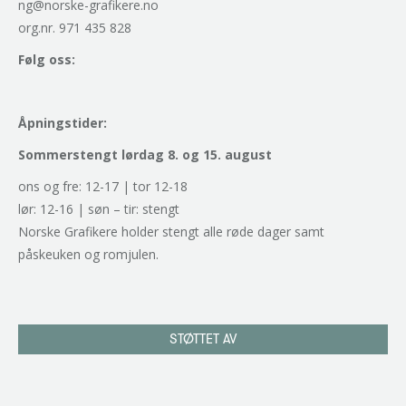
ng@norske-grafikere.no
org.nr. 971 435 828
Følg oss:
Åpningstider:
Sommerstengt lørdag 8. og 15. august
ons og fre: 12-17 | tor 12-18
lør: 12-16 | søn – tir: stengt
Norske Grafikere holder stengt alle røde dager samt
påskeuken og romjulen.
STØTTET AV