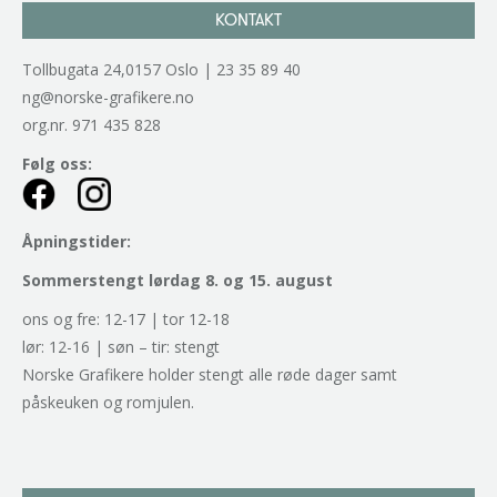
KONTAKT
Tollbugata 24,0157 Oslo | 23 35 89 40
ng@norske-grafikere.no
org.nr. 971 435 828
Følg oss:
Åpningstider:
Sommerstengt lørdag 8. og 15. august
ons og fre: 12-17 | tor 12-18
lør: 12-16 | søn – tir: stengt
Norske Grafikere holder stengt alle røde dager samt
påskeuken og romjulen.