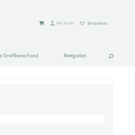
e Grafikeres Fond
Nettgalleri
Search:
Min konto
Ønskeliste
e Grafikeres Fond
Nettgalleri
Search: