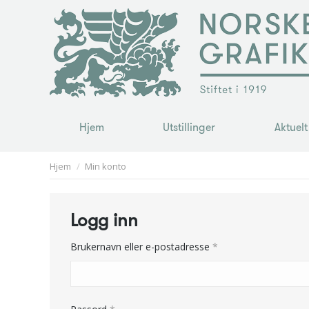
Hjem
Utstillinger
Aktuelt
Hjem
Utstillinger
Aktuelt
You are here:
Hjem
Min konto
Logg inn
Påkrevd
Brukernavn eller e-postadresse
*
Påkrevd