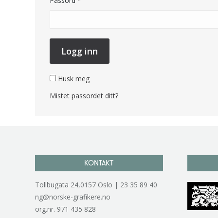
Passord
*
Logg inn
Husk meg
Mistet passordet ditt?
KONTAKT
Tollbugata 24,0157 Oslo | 23 35 89 40
ng@norske-grafikere.no
org.nr. 971 435 828