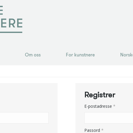
Om oss
For kunstnere
Norsk
Om oss
For kunstnere
Norsk
Registrer
Påkrevd
E-postadresse
*
Påkrevd
Passord
*