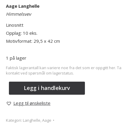
Aage Langhelle
Himmelsvev
Linosnitt
Opplag: 10 eks.
Motivformat: 29,5 x 42 cm
1 på lager
Faktisk lagerantall kan variere noe fra det som er oppgitt her. Ta
kontakt ved spørsmål om lagerstatus.
Legg i handlekurv
Legg til ønskeliste
Kategori:
Langhelle, Aage