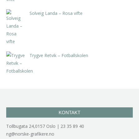
Solveig Landa – Rosa vifte
kr
5.250,00
inkl. 5% kunstavgift
Trygve Retvik – Fotballskolen
kr
2.940,00
inkl. 5% kunstavgift
KONTAKT
Tollbugata 24,0157 Oslo | 23 35 89 40
ng@norske-grafikere.no