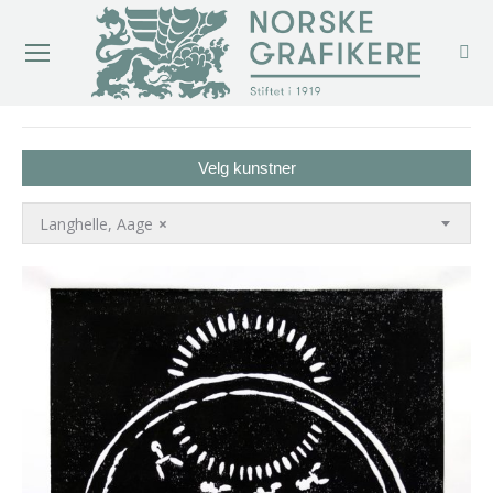
You are here:
Velg kunstner
Langhelle, Aage
×