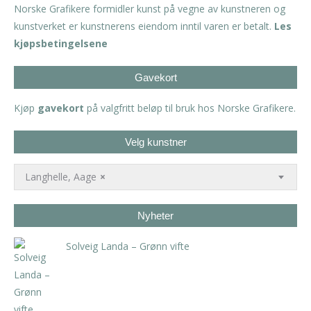
Norske Grafikere formidler kunst på vegne av kunstneren og
kunstverket er kunstnerens eiendom inntil varen er betalt.
Les
kjøpsbetingelsene
Gavekort
Kjøp
gavekort
på valgfritt beløp til bruk hos Norske Grafikere.
Velg kunstner
Langhelle, Aage
×
Nyheter
Solveig Landa – Grønn vifte
kr
5.250,00
inkl. 5% kunstavgift