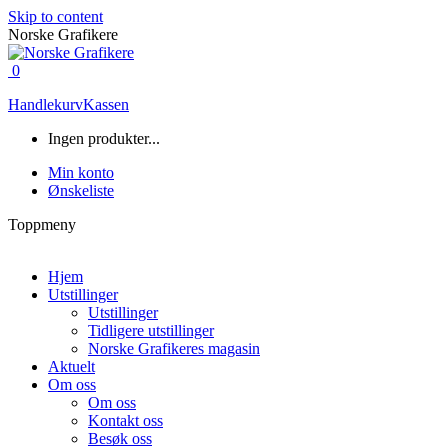
Skip to content
Norske Grafikere
0
Handlekurv
Kassen
Ingen produkter...
Min konto
Ønskeliste
Toppmeny
Hjem
Utstillinger
Utstillinger
Tidligere utstillinger
Norske Grafikeres magasin
Aktuelt
Om oss
Om oss
Kontakt oss
Besøk oss