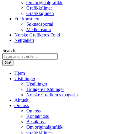
Om originalgrafikk
Grafikkfilmer
Grafikkguiden
For kunstnere
Søknadsportal
Medlemsinfo
Norske Grafikeres Fond
Nettgalleri
Search:
Hjem
Utstillinger
Utstillinger
Tidligere utstillinger
Norske Grafikeres magasin
Aktuelt
Om oss
Om oss
Kontakt oss
Besøk oss
Om originalgrafikk
Grafikkfilmer