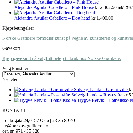
Alejandra Aguilar Caballero – Pink House
kr
2.362,50
inkl. 5% 
Alejandra Aguilar Caballero – Dog head
kr
1.400,00
Kjøpsbetingelser
Norske Grafikere formidler kunst på vegne av kunstneren og kunstverk
Gavekort
Kjøp
gavekort
på valgfritt beløp til bruk hos Norske Grafikere.
Velg kunstner
Nyheter
Solveig Landa – Grønn vifte
kr
Solveig Landa – Rosa vifte
kr
5.
Trygve Retvik – Fotballskole
KONTAKT
Tollbugata 24,0157 Oslo | 23 35 89 40
ng@norske-grafikere.no
org.nr. 971 435 828