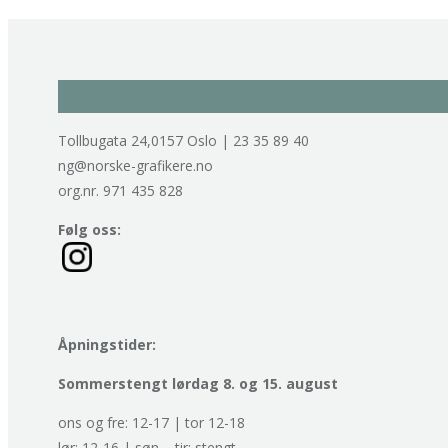
Tollbugata 24,0157 Oslo | 23 35 89 40
ng@norske-grafikere.no
org.nr. 971 435 828
Følg oss:
Åpningstider:
Sommerstengt lørdag 8. og 15. august
ons og fre: 12-17 | tor 12-18
lør: 12-16 | søn – tir: stengt