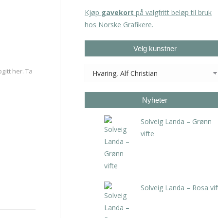
Kjøp
gavekort
på valgfritt beløp til bruk
hos Norske Grafikere.
Velg kunstner
gitt her. Ta
Nyheter
Solveig Landa – Grønn
vifte
kr
5.250,00
inkl. 5%
kunstavgift
Solveig Landa – Rosa vif
kr
5.250,00
inkl. 5%
kunstavgift