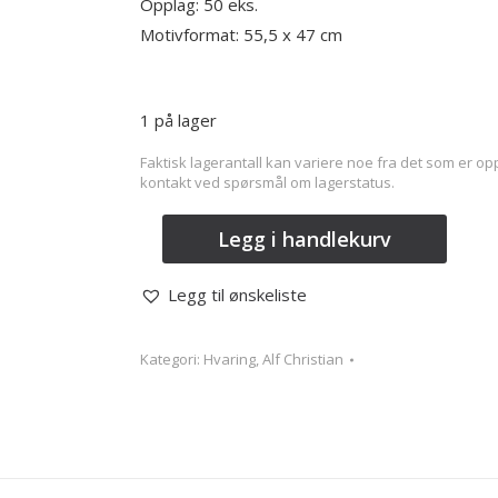
Opplag: 50 eks.
Motivformat: 55,5 x 47
cm
1 på lager
Faktisk lagerantall kan variere noe fra det som er opp
kontakt ved spørsmål om lagerstatus.
Alf
Legg i handlekurv
Christian
Hvaring
Legg til ønskeliste
–
Lysning
Kategori:
Hvaring, Alf Christian
antall