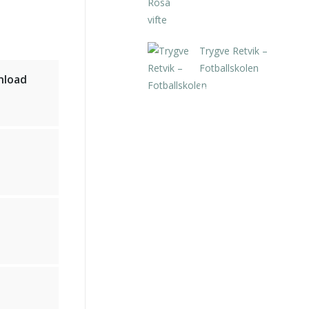
Trygve Retvik –
Fotballskolen
nload
kr
2.940,00
inkl. 5%
kunstavgift
e