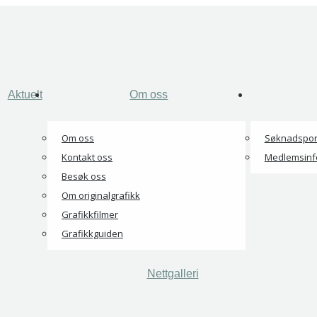
Aktuelt
Om oss
Om oss
Søknadspor
Kontakt oss
Medlemsinf
Besøk oss
Om originalgrafikk
Grafikkfilmer
Grafikkguiden
Nettgalleri