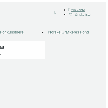
Min konto
Ønskeliste
For kunstnere
Norske Grafikeres Fond
tal
o